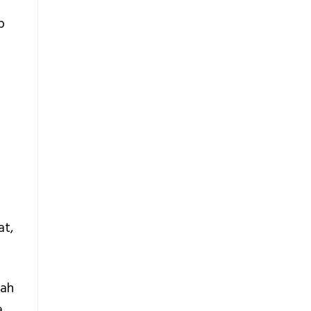
b
at,
kah
.