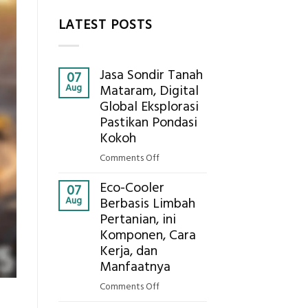
LATEST POSTS
Jasa Sondir Tanah
07
Aug
Mataram, Digital
Global Eksplorasi
Pastikan Pondasi
Kokoh
on
Comments Off
Jasa
Eco-Cooler
Sondir
07
Aug
Berbasis Limbah
Tanah
Pertanian, ini
Mataram,
Komponen, Cara
Digital
Global
Kerja, dan
Eksplorasi
Manfaatnya
Pastikan
on
Comments Off
Pondasi
Eco-