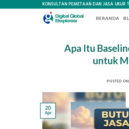
Skip
KONSULTAN PEMETAAN DAN JASA UKUR 
to
BERANDA
B
content
Apa Itu Baseli
untuk M
POSTED O
20
Apr