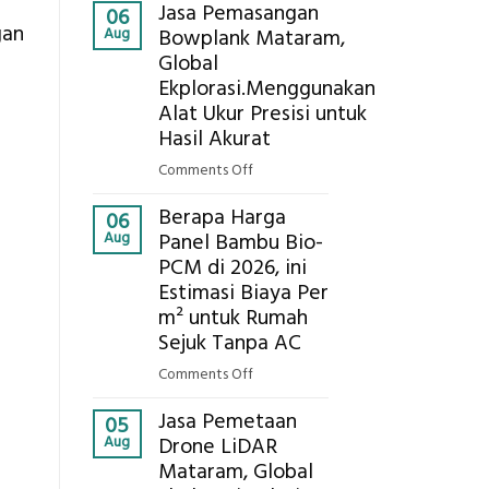
Kokoh
Jasa Pemasangan
Cooler
06
gan
Aug
Bowplank Mataram,
Berbasis
Global
Limbah
Ekplorasi.Menggunakan
Pertanian,
ini
Alat Ukur Presisi untuk
Komponen,
Hasil Akurat
Cara
on
Comments Off
Kerja,
Jasa
dan
Berapa Harga
Pemasangan
06
Manfaatnya
Aug
Panel Bambu Bio-
Bowplank
PCM di 2026, ini
Mataram,
Estimasi Biaya Per
Global
Ekplorasi.Menggunakan
m² untuk Rumah
Alat
Sejuk Tanpa AC
Ukur
on
Comments Off
Presisi
Berapa
untuk
Jasa Pemetaan
Harga
05
Hasil
Aug
Drone LiDAR
Panel
Akurat
Mataram, Global
Bambu