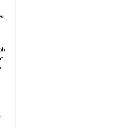
pa
ah
at
n
s