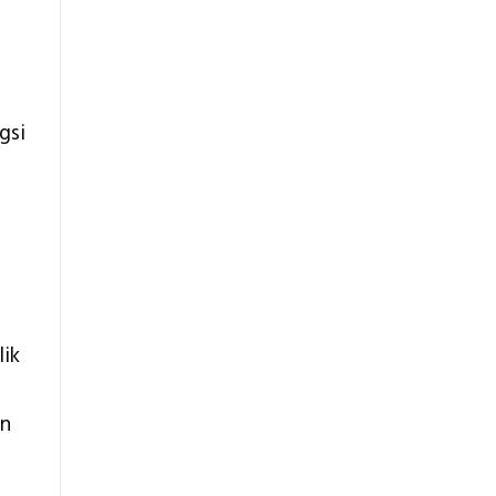
gsi
lik
an