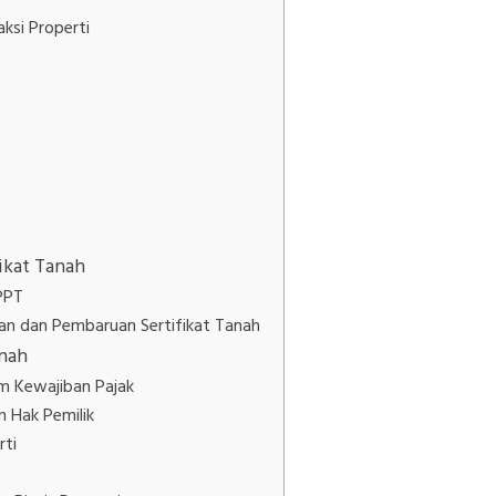
ksi Properti
ikat Tanah
SPPT
an dan Pembaruan Sertifikat Tanah
anah
m Kewajiban Pajak
 Hak Pemilik
rti