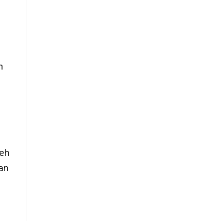
n
leh
an