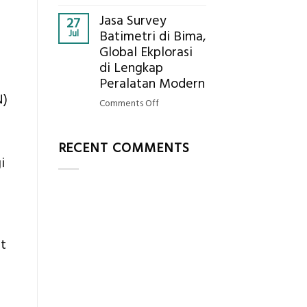
Berapa
Elevasi,
Jasa Survey
Standar
27
&
Jul
Batimetri di Bima,
Harga
Rekomendasi
Global Ekplorasi
Galian
Teknis
di Lengkap
Tanah
Konstruksi
per
Peralatan Modern
m³
N)
on
Comments Off
dalam
Jasa
ASB,
Survey
ini
RECENT COMMENTS
Batimetri
Rinciannya
i
di
Berdasarkan
Bima,
Kedalaman
Global
Ekplorasi
di
Lengkap
it
Peralatan
Modern