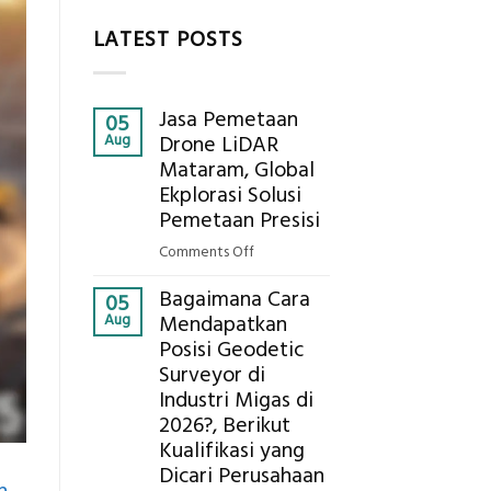
LATEST POSTS
Jasa Pemetaan
05
Aug
Drone LiDAR
Mataram, Global
Ekplorasi Solusi
Pemetaan Presisi
on
Comments Off
Jasa
Bagaimana Cara
Pemetaan
05
Aug
Mendapatkan
Drone
Posisi Geodetic
LiDAR
Surveyor di
Mataram,
Global
Industri Migas di
Ekplorasi
2026?, Berikut
Solusi
Kualifikasi yang
Pemetaan
Dicari Perusahaan