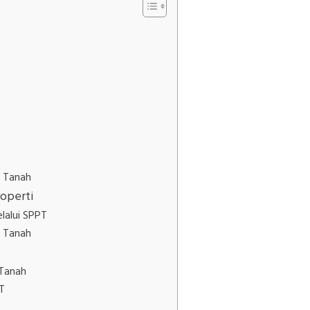
t Tanah
operti
elalui SPPT
t Tanah
 Tanah
T