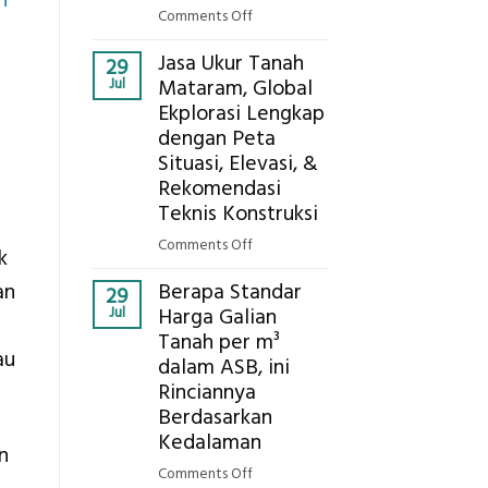
h
Presisi
on
Comments Off
Bagaimana
Jasa Ukur Tanah
Cara
29
Jul
Mataram, Global
Mendapatkan
Ekplorasi Lengkap
Posisi
dengan Peta
Geodetic
Surveyor
Situasi, Elevasi, &
di
Rekomendasi
Industri
Teknis Konstruksi
Migas
on
Comments Off
di
k
Jasa
2026?,
Berapa Standar
an
Ukur
29
Berikut
Jul
Harga Galian
Tanah
Kualifikasi
Tanah per m³
Mataram,
yang
au
dalam ASB, ini
Global
Dicari
Ekplorasi
Rinciannya
Perusahaan
Lengkap
Berdasarkan
dengan
Kedalaman
n
Peta
on
Comments Off
Situasi,