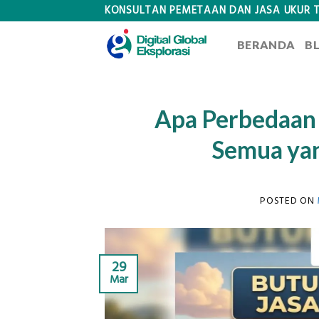
Skip
KONSULTAN PEMETAAN DAN JASA UKUR 
to
BERANDA
B
content
Apa Perbedaan 
Semua yan
POSTED ON
29
Mar