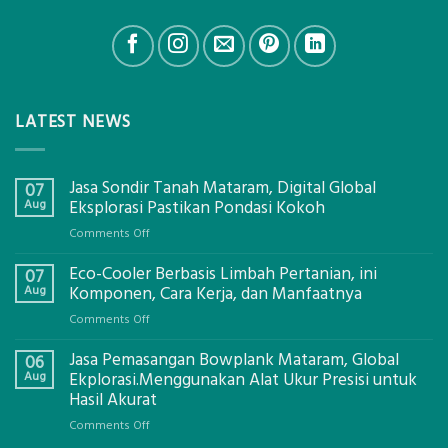
LATEST NEWS
Jasa Sondir Tanah Mataram, Digital Global
07
Aug
Eksplorasi Pastikan Pondasi Kokoh
on
Comments Off
Jasa
Eco-Cooler Berbasis Limbah Pertanian, ini
Sondir
07
Tanah
Aug
Komponen, Cara Kerja, dan Manfaatnya
Mataram,
on
Comments Off
Digital
Eco-
Global
Jasa Pemasangan Bowplank Mataram, Global
Cooler
06
Eksplorasi
Berbasis
Aug
Ekplorasi.Menggunakan Alat Ukur Presisi untuk
Pastikan
Limbah
Hasil Akurat
Pondasi
Pertanian,
Kokoh
on
Comments Off
ini
Jasa