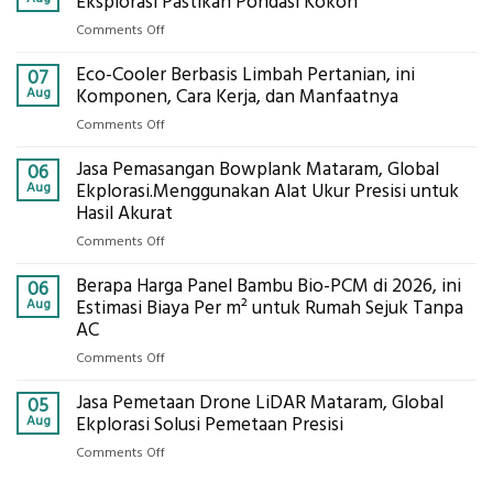
Eksplorasi Pastikan Pondasi Kokoh
on
Comments Off
Jasa
Eco-Cooler Berbasis Limbah Pertanian, ini
Sondir
07
Tanah
Aug
Komponen, Cara Kerja, dan Manfaatnya
Mataram,
on
Comments Off
Digital
Eco-
Global
Jasa Pemasangan Bowplank Mataram, Global
Cooler
06
Eksplorasi
Berbasis
Aug
Ekplorasi.Menggunakan Alat Ukur Presisi untuk
Pastikan
Limbah
Hasil Akurat
Pondasi
Pertanian,
Kokoh
on
Comments Off
ini
Jasa
Komponen,
Berapa Harga Panel Bambu Bio-PCM di 2026, ini
Pemasangan
06
Cara
Bowplank
Aug
Estimasi Biaya Per m² untuk Rumah Sejuk Tanpa
Kerja,
Mataram,
AC
dan
Global
Manfaatnya
on
Comments Off
Ekplorasi.Menggunakan
Berapa
Alat
Jasa Pemetaan Drone LiDAR Mataram, Global
Harga
05
Ukur
Panel
Aug
Ekplorasi Solusi Pemetaan Presisi
Presisi
Bambu
untuk
on
Comments Off
Bio-
Hasil
Jasa
PCM
Akurat