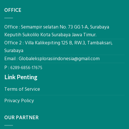
Komponen,
Pemasangan
Cara
OFFICE
Bowplank
Kerja,
Mataram,
dan
Global
Manfaatnya
Ekplorasi.Menggunakan
Office : Semampir selatan No. 73 GG 1-A, Surabaya
Alat
Keputih Sukolilo Kota Surabaya Jawa Timur.
Ukur
Office 2 : Villa Kalikepiting 125 B, RW.3, Tambaksari,
Presisi
untuk
Surabaya
Hasil
Email :
Globaleksplorasiindonesia@gmail.com
Akurat
P :
6289-6856-17675
Link Penting
Terms of Service
Privacy Policy
OUR PARTNER