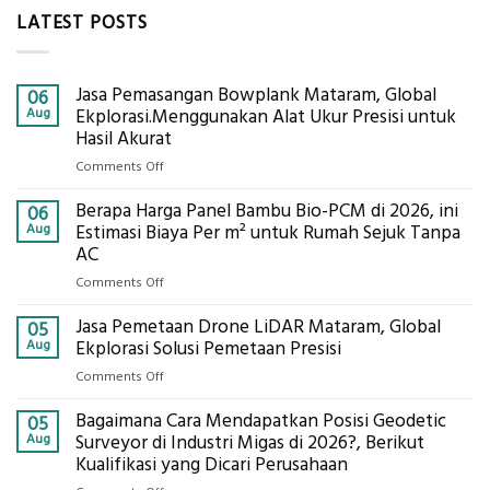
LATEST POSTS
Jasa Pemasangan Bowplank Mataram, Global
06
Aug
Ekplorasi.Menggunakan Alat Ukur Presisi untuk
Hasil Akurat
on
Comments Off
Jasa
Berapa Harga Panel Bambu Bio-PCM di 2026, ini
Pemasangan
06
Bowplank
Aug
Estimasi Biaya Per m² untuk Rumah Sejuk Tanpa
Mataram,
AC
Global
on
Comments Off
Ekplorasi.Menggunakan
Berapa
Alat
Jasa Pemetaan Drone LiDAR Mataram, Global
Harga
05
Ukur
Panel
Aug
Ekplorasi Solusi Pemetaan Presisi
Presisi
Bambu
untuk
on
Comments Off
Bio-
Hasil
Jasa
PCM
Akurat
Bagaimana Cara Mendapatkan Posisi Geodetic
Pemetaan
05
di
Drone
Aug
Surveyor di Industri Migas di 2026?, Berikut
2026,
LiDAR
Kualifikasi yang Dicari Perusahaan
ini
Mataram,
Estimasi