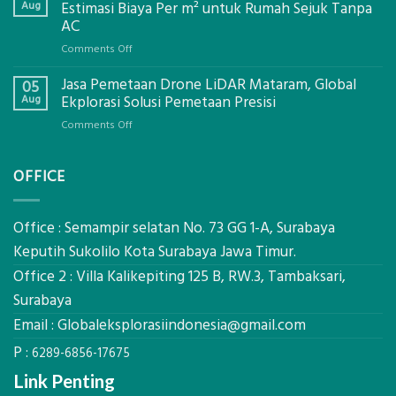
Bowplank
Aug
Estimasi Biaya Per m² untuk Rumah Sejuk Tanpa
Mataram,
AC
Global
on
Comments Off
Ekplorasi.Menggunakan
Berapa
Alat
Jasa Pemetaan Drone LiDAR Mataram, Global
Harga
05
Ukur
Panel
Aug
Ekplorasi Solusi Pemetaan Presisi
Presisi
Bambu
untuk
on
Comments Off
Bio-
Hasil
Jasa
PCM
Akurat
Pemetaan
di
OFFICE
Drone
2026,
LiDAR
ini
Mataram,
Estimasi
Global
Office : Semampir selatan No. 73 GG 1-A, Surabaya
Biaya
Ekplorasi
Keputih Sukolilo Kota Surabaya Jawa Timur.
Per
Solusi
m²
Office 2 : Villa Kalikepiting 125 B, RW.3, Tambaksari,
Pemetaan
untuk
Presisi
Surabaya
Rumah
Sejuk
Email :
Globaleksplorasiindonesia@gmail.com
Tanpa
P :
AC
6289-6856-17675
Link Penting