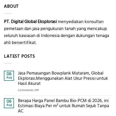
ABOUT
PT. Digital Global Eksplorasi
menyediakan konsultan
pemetaan dan jasa pengukuran tanah yang mencakup
seluruh kawasan di Indonesia dengan dukungan tenaga
ahli bersertifikat.
LATEST POSTS
Jasa Pemasangan Bowplank Mataram, Global
06
Aug
Ekplorasi.Menggunakan Alat Ukur Presisi untuk
Hasil Akurat
on
Comments Off
Jasa
Berapa Harga Panel Bambu Bio-PCM di 2026, ini
Pemasangan
06
Bowplank
Aug
Estimasi Biaya Per m² untuk Rumah Sejuk Tanpa
Mataram,
AC
Global