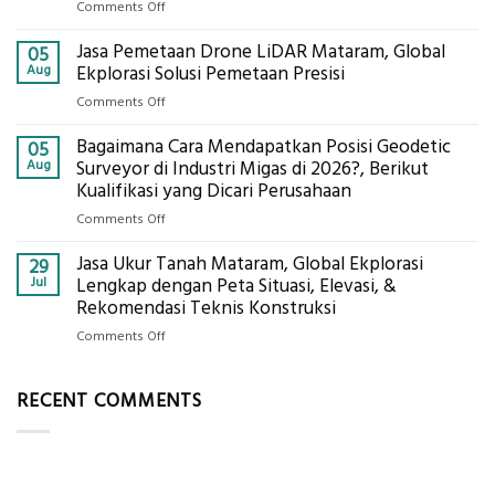
on
Comments Off
Ekplorasi.Menggunakan
Berapa
Alat
Jasa Pemetaan Drone LiDAR Mataram, Global
Harga
05
Ukur
Panel
Aug
Ekplorasi Solusi Pemetaan Presisi
Presisi
Bambu
untuk
on
Comments Off
Bio-
Hasil
Jasa
PCM
Akurat
Bagaimana Cara Mendapatkan Posisi Geodetic
Pemetaan
05
di
Drone
Aug
Surveyor di Industri Migas di 2026?, Berikut
2026,
LiDAR
Kualifikasi yang Dicari Perusahaan
ini
Mataram,
Estimasi
on
Comments Off
Global
Biaya
Bagaimana
Ekplorasi
Per
Jasa Ukur Tanah Mataram, Global Ekplorasi
Cara
29
Solusi
m²
Mendapatkan
Jul
Lengkap dengan Peta Situasi, Elevasi, &
Pemetaan
untuk
Posisi
Rekomendasi Teknis Konstruksi
Presisi
Rumah
Geodetic
on
Comments Off
Sejuk
Surveyor
Jasa
Tanpa
di
Ukur
AC
Industri
RECENT COMMENTS
Tanah
Migas
Mataram,
di
Global
2026?,
Ekplorasi
Berikut
Lengkap
Kualifikasi