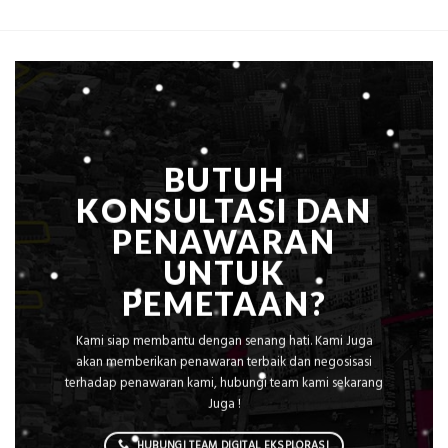
dengan
yang
Peta
Dicari
Situasi,
Perusahaan
Elevasi,
&
Rekomendasi
Teknis
Konstruksi
BUTUH
KONSULTASI DAN
PENAWARAN
UNTUK
PEMETAAN?
Kami siap membantu dengan senang hati. Kami Juga
akan memberikan penawaran terbaik dan negosisasi
terhadap penawaran kami, hubungi team kami sekarang
Juga !
HUBUNGI TEAM DIGITAL EKSPLORASI