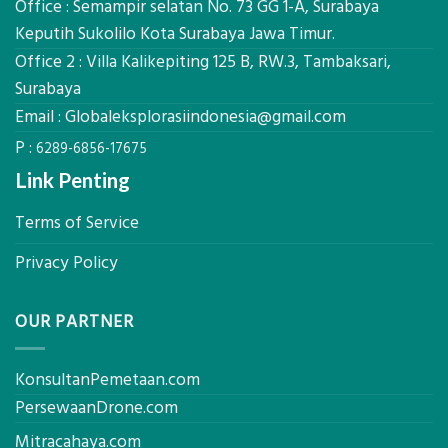
Global
Office : Semampir selatan No. 73 GG 1-A, Surabaya
Biaya
Ekplorasi
Keputih Sukolilo Kota Surabaya Jawa Timur.
Per
Solusi
m²
Office 2 : Villa Kalikepiting 125 B, RW.3, Tambaksari,
Pemetaan
untuk
Presisi
Surabaya
Rumah
Sejuk
Email :
Globaleksplorasiindonesia@gmail.com
Tanpa
P :
AC
6289-6856-17675
Link Penting
Terms of Service
Privacy Policy
OUR PARTNER
KonsultanPemetaan.com
PersewaanDrone.com
Mitracahaya.com