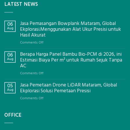
LATEST NEWS
Jasa Pemasangan Bowplank Mataram, Global
06
Aug
Ekplorasi.Menggunakan Alat Ukur Presisi untuk
Hasil Akurat
on
Comments Off
Jasa
Berapa Harga Panel Bambu Bio-PCM di 2026, ini
Pemasangan
06
Bowplank
Aug
Estimasi Biaya Per m² untuk Rumah Sejuk Tanpa
Mataram,
AC
Global
on
Comments Off
Ekplorasi.Menggunakan
Berapa
Alat
Jasa Pemetaan Drone LiDAR Mataram, Global
Harga
05
Ukur
Panel
Aug
Ekplorasi Solusi Pemetaan Presisi
Presisi
Bambu
untuk
on
Comments Off
Bio-
Hasil
Jasa
PCM
Akurat
Pemetaan
di
OFFICE
Drone
2026,
LiDAR
ini
Mataram,
Estimasi