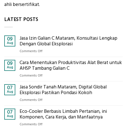
ahli bersertifikat.
LATEST POSTS
Jasa Izin Galian C Mataram, Konsultasi Lengkap
09
Aug
Dengan Global Eksplorasi
on
Comments Off
Jasa
Cara Menentukan Produktivitas Alat Berat untuk
Izin
09
Galian
Aug
AHSP Tambang Galian C
C
on
Comments Off
Mataram,
Cara
Konsultasi
Jasa Sondir Tanah Mataram, Digital Global
Menentukan
07
Lengkap
Produktivitas
Aug
Eksplorasi Pastikan Pondasi Kokoh
Dengan
Alat
Global
on
Comments Off
Berat
Eksplorasi
Jasa
untuk
Eco-Cooler Berbasis Limbah Pertanian, ini
Sondir
07
AHSP
Tanah
Aug
Komponen, Cara Kerja, dan Manfaatnya
Tambang
Mataram,
Galian
on
Comments Off
Digital