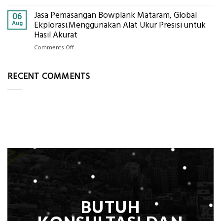
C
Eco-
Global
Jasa Pemasangan Bowplank Mataram, Global
Cooler
06
Eksplorasi
Berbasis
Aug
Ekplorasi.Menggunakan Alat Ukur Presisi untuk
Pastikan
Limbah
Hasil Akurat
Pondasi
Pertanian,
Kokoh
on
Comments Off
ini
Jasa
Komponen,
Pemasangan
Cara
RECENT COMMENTS
Bowplank
Kerja,
Mataram,
dan
Global
Manfaatnya
Ekplorasi.Menggunakan
Alat
Ukur
Presisi
untuk
Hasil
Akurat
BUTUH