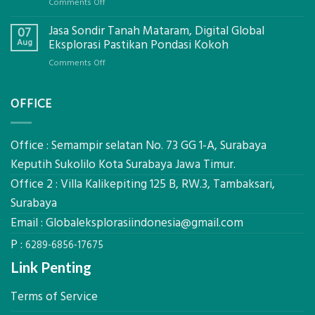
on
Comments Off
Mataram,
Cara
Konsultasi
Jasa Sondir Tanah Mataram, Digital Global
Menentukan
07
Lengkap
Produktivitas
Aug
Eksplorasi Pastikan Pondasi Kokoh
Dengan
Alat
Global
on
Comments Off
Berat
Eksplorasi
Jasa
untuk
Sondir
AHSP
OFFICE
Tanah
Tambang
Mataram,
Galian
Digital
C
Global
Office : Semampir selatan No. 73 GG 1-A, Surabaya
Eksplorasi
Keputih Sukolilo Kota Surabaya Jawa Timur.
Pastikan
Office 2 : Villa Kalikepiting 125 B, RW.3, Tambaksari,
Pondasi
Kokoh
Surabaya
Email :
Globaleksplorasiindonesia@gmail.com
P :
6289-6856-17675
Link Penting
Terms of Service