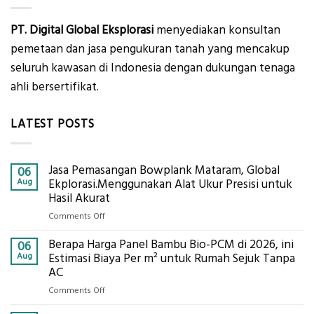
PT. Digital Global Eksplorasi
menyediakan konsultan
pemetaan dan jasa pengukuran tanah yang mencakup
seluruh kawasan di Indonesia dengan dukungan tenaga
ahli bersertifikat.
LATEST POSTS
Jasa Pemasangan Bowplank Mataram, Global
06
Aug
Ekplorasi.Menggunakan Alat Ukur Presisi untuk
Hasil Akurat
on
Comments Off
Jasa
Berapa Harga Panel Bambu Bio-PCM di 2026, ini
Pemasangan
06
Bowplank
Aug
Estimasi Biaya Per m² untuk Rumah Sejuk Tanpa
Mataram,
AC
Global
on
Comments Off
Ekplorasi.Menggunakan
Berapa
Alat