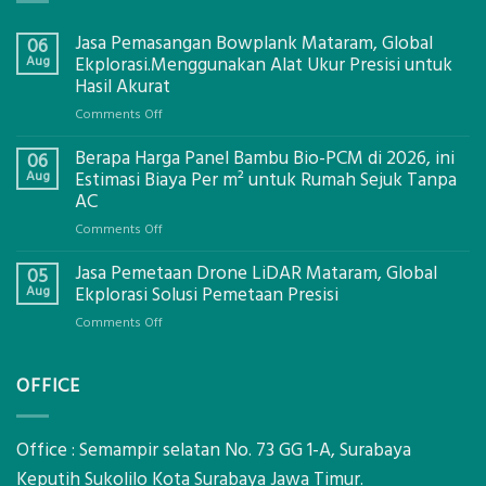
Jasa Pemasangan Bowplank Mataram, Global
06
Aug
Ekplorasi.Menggunakan Alat Ukur Presisi untuk
Hasil Akurat
on
Comments Off
Jasa
Berapa Harga Panel Bambu Bio-PCM di 2026, ini
Pemasangan
06
Bowplank
Aug
Estimasi Biaya Per m² untuk Rumah Sejuk Tanpa
Mataram,
AC
Global
on
Comments Off
Ekplorasi.Menggunakan
Berapa
Alat
Jasa Pemetaan Drone LiDAR Mataram, Global
Harga
05
Ukur
Panel
Aug
Ekplorasi Solusi Pemetaan Presisi
Presisi
Bambu
untuk
on
Comments Off
Bio-
Hasil
Jasa
PCM
Akurat
Pemetaan
di
OFFICE
Drone
2026,
LiDAR
ini
Mataram,
Estimasi
Global
Office : Semampir selatan No. 73 GG 1-A, Surabaya
Biaya
Ekplorasi
Keputih Sukolilo Kota Surabaya Jawa Timur.
Per