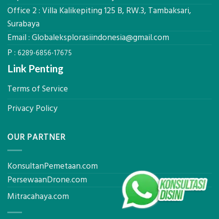
Solusi
m²
Office 2 : Villa Kalikepiting 125 B, RW.3, Tambaksari,
Pemetaan
untuk
Presisi
Surabaya
Rumah
Sejuk
Email :
Globaleksplorasiindonesia@gmail.com
Tanpa
P :
AC
6289-6856-17675
Link Penting
Terms of Service
Privacy Policy
OUR PARTNER
KonsultanPemetaan.com
PersewaanDrone.com
Mitracahaya.com