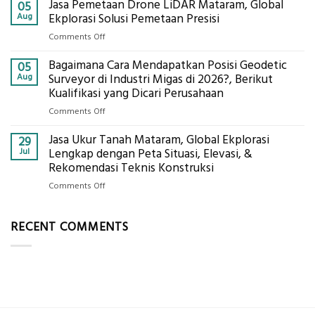
Jasa Pemetaan Drone LiDAR Mataram, Global
Harga
05
Ukur
Panel
Aug
Ekplorasi Solusi Pemetaan Presisi
Presisi
Bambu
untuk
on
Comments Off
Bio-
Hasil
Jasa
PCM
Akurat
Bagaimana Cara Mendapatkan Posisi Geodetic
Pemetaan
05
di
Drone
Aug
Surveyor di Industri Migas di 2026?, Berikut
2026,
LiDAR
Kualifikasi yang Dicari Perusahaan
ini
Mataram,
Estimasi
on
Comments Off
Global
Biaya
Bagaimana
Ekplorasi
Per
Jasa Ukur Tanah Mataram, Global Ekplorasi
Cara
29
Solusi
m²
Mendapatkan
Jul
Lengkap dengan Peta Situasi, Elevasi, &
Pemetaan
untuk
Posisi
Rekomendasi Teknis Konstruksi
Presisi
Rumah
Geodetic
on
Comments Off
Sejuk
Surveyor
Jasa
Tanpa
di
Ukur
AC
Industri
RECENT COMMENTS
Tanah
Migas
Mataram,
di
Global
2026?,
Ekplorasi
Berikut
Lengkap
Kualifikasi
dengan
yang
Peta
Dicari