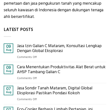
pemetaan dan jasa pengukuran tanah yang mencakup
seluruh kawasan di Indonesia dengan dukungan tenaga
ahli bersertifikat.
LATEST POSTS
Jasa Izin Galian C Mataram, Konsultasi Lengkap
09
Aug
Dengan Global Eksplorasi
on
Comments Off
Jasa
Cara Menentukan Produktivitas Alat Berat untuk
Izin
09
Galian
Aug
AHSP Tambang Galian C
C
on
Comments Off
Mataram,
Cara
Konsultasi
Jasa Sondir Tanah Mataram, Digital Global
Menentukan
07
Lengkap
Produktivitas
Aug
Eksplorasi Pastikan Pondasi Kokoh
Dengan
Alat
Global
on
Comments Off
Berat
Eksplorasi
Jasa
untuk
Eco-Cooler Berbasis Limbah Pertanian, ini
Sondir
07