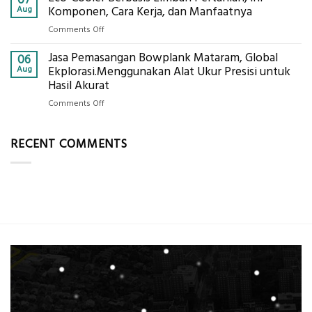
AHSP
Tanah
Aug
Komponen, Cara Kerja, dan Manfaatnya
Tambang
Mataram,
Galian
on
Comments Off
Digital
C
Eco-
Global
Jasa Pemasangan Bowplank Mataram, Global
Cooler
06
Eksplorasi
Berbasis
Aug
Ekplorasi.Menggunakan Alat Ukur Presisi untuk
Pastikan
Limbah
Hasil Akurat
Pondasi
Pertanian,
Kokoh
on
Comments Off
ini
Jasa
Komponen,
Pemasangan
Cara
RECENT COMMENTS
Bowplank
Kerja,
Mataram,
dan
Global
Manfaatnya
Ekplorasi.Menggunakan
Alat
Ukur
Presisi
untuk
Hasil
Akurat