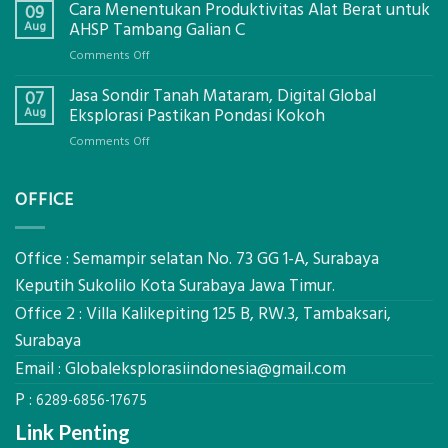
Cara Menentukan Produktivitas Alat Berat untuk
Izin
09
Galian
Aug
AHSP Tambang Galian C
C
on
Comments Off
Mataram,
Cara
Konsultasi
Jasa Sondir Tanah Mataram, Digital Global
Menentukan
07
Lengkap
Produktivitas
Aug
Eksplorasi Pastikan Pondasi Kokoh
Dengan
Alat
Global
on
Comments Off
Berat
Eksplorasi
Jasa
untuk
Sondir
AHSP
OFFICE
Tanah
Tambang
Mataram,
Galian
Digital
C
Global
Office : Semampir selatan No. 73 GG 1-A, Surabaya
Eksplorasi
Keputih Sukolilo Kota Surabaya Jawa Timur.
Pastikan
Office 2 : Villa Kalikepiting 125 B, RW.3, Tambaksari,
Pondasi
Kokoh
Surabaya
Email :
Globaleksplorasiindonesia@gmail.com
P :
6289-6856-17675
Link Penting