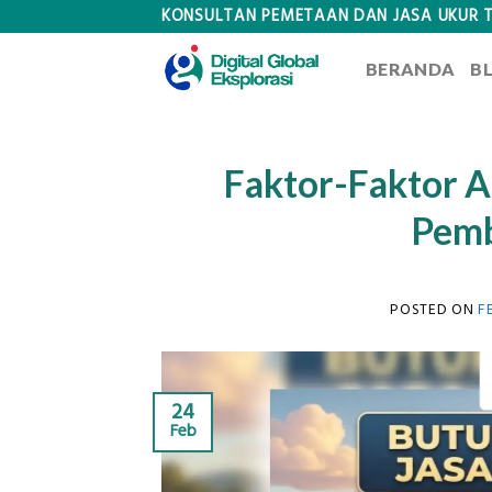
Skip
KONSULTAN PEMETAAN DAN JASA UKUR 
to
BERANDA
B
content
Faktor-Faktor 
Pemb
POSTED ON
F
24
Feb