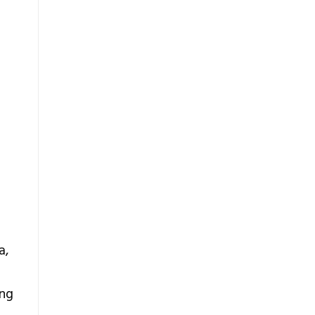
a,
ang