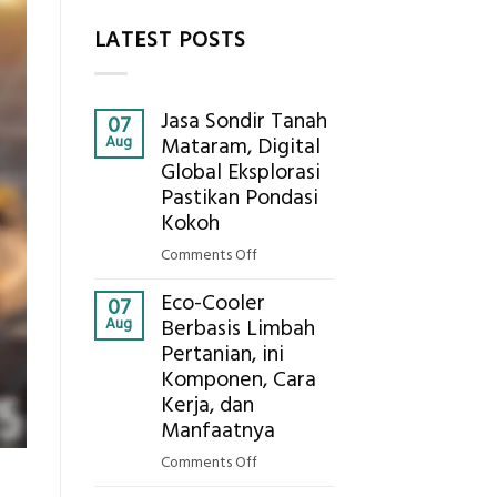
LATEST POSTS
Jasa Sondir Tanah
07
Aug
Mataram, Digital
Global Eksplorasi
Pastikan Pondasi
Kokoh
on
Comments Off
Jasa
Eco-Cooler
Sondir
07
Aug
Berbasis Limbah
Tanah
Pertanian, ini
Mataram,
Komponen, Cara
Digital
Global
Kerja, dan
Eksplorasi
Manfaatnya
Pastikan
on
Comments Off
Pondasi
Eco-