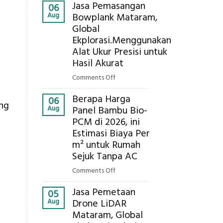
Kokoh
Jasa Pemasangan
Cooler
06
Aug
Bowplank Mataram,
Berbasis
Global
Limbah
Ekplorasi.Menggunakan
Pertanian,
ini
Alat Ukur Presisi untuk
Komponen,
Hasil Akurat
Cara
on
Comments Off
Kerja,
Jasa
dan
Berapa Harga
Pemasangan
06
ang
Manfaatnya
Aug
Panel Bambu Bio-
Bowplank
PCM di 2026, ini
Mataram,
Estimasi Biaya Per
Global
Ekplorasi.Menggunakan
m² untuk Rumah
Alat
Sejuk Tanpa AC
Ukur
on
Comments Off
Presisi
Berapa
untuk
Jasa Pemetaan
Harga
05
Hasil
Aug
Drone LiDAR
Panel
Akurat
Mataram, Global
Bambu