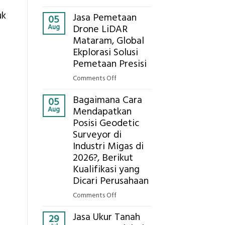
Presisi
Berapa
untuk
uk
Jasa Pemetaan
Harga
05
Hasil
Aug
Drone LiDAR
Panel
Akurat
Mataram, Global
Bambu
Ekplorasi Solusi
Bio-
PCM
Pemetaan Presisi
di
on
Comments Off
2026,
Jasa
ini
Bagaimana Cara
Pemetaan
05
Estimasi
Aug
Mendapatkan
Drone
Biaya
Posisi Geodetic
LiDAR
Per
Surveyor di
Mataram,
m²
Global
Industri Migas di
untuk
Ekplorasi
2026?, Berikut
Rumah
Solusi
Kualifikasi yang
Sejuk
Pemetaan
Dicari Perusahaan
Tanpa
Presisi
AC
on
Comments Off
Bagaimana
Jasa Ukur Tanah
Cara
29