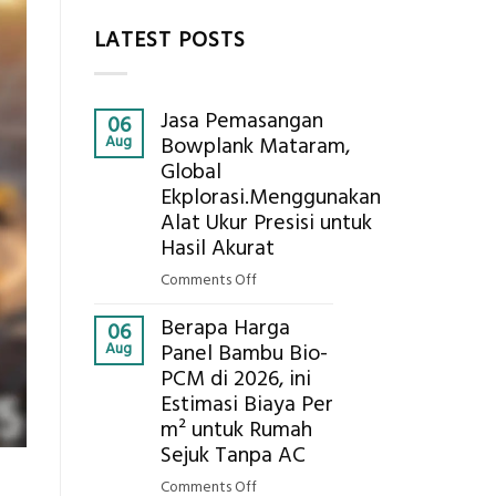
LATEST POSTS
Jasa Pemasangan
06
Aug
Bowplank Mataram,
Global
Ekplorasi.Menggunakan
Alat Ukur Presisi untuk
Hasil Akurat
on
Comments Off
Jasa
Berapa Harga
Pemasangan
06
Aug
Panel Bambu Bio-
Bowplank
PCM di 2026, ini
Mataram,
Estimasi Biaya Per
Global
Ekplorasi.Menggunakan
m² untuk Rumah
Alat
Sejuk Tanpa AC
Ukur
on
Comments Off