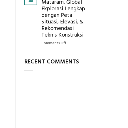
Jul
Mataram, Global
Mendapatkan
Ekplorasi Lengkap
Posisi
dengan Peta
Geodetic
Surveyor
Situasi, Elevasi, &
di
Rekomendasi
Industri
Teknis Konstruksi
Migas
on
Comments Off
di
Jasa
2026?,
Ukur
Berikut
RECENT COMMENTS
Tanah
Kualifikasi
Mataram,
yang
Global
Dicari
Ekplorasi
Perusahaan
Lengkap
dengan
Peta
Situasi,
Elevasi,
&
Rekomendasi