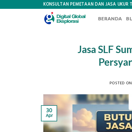
Skip
KONSULTAN PEMETAAN DAN JASA UKUR 
to
BERANDA
B
content
Jasa SLF Su
Persyar
POSTED O
30
Apr