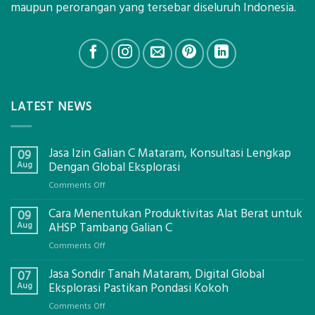
maupun perorangan yang tersebar diseluruh Indonesia.
LATEST NEWS
Jasa Izin Galian C Mataram, Konsultasi Lengkap
09
Aug
Dengan Global Eksplorasi
on
Comments Off
Jasa
Cara Menentukan Produktivitas Alat Berat untuk
Izin
09
Galian
Aug
AHSP Tambang Galian C
C
on
Comments Off
Mataram,
Cara
Konsultasi
Jasa Sondir Tanah Mataram, Digital Global
Menentukan
07
Lengkap
Produktivitas
Aug
Eksplorasi Pastikan Pondasi Kokoh
Dengan
Alat
Global
on
Comments Off
Berat