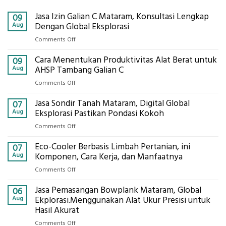
Jasa Izin Galian C Mataram, Konsultasi Lengkap
09
Aug
Dengan Global Eksplorasi
on
Comments Off
Jasa
Cara Menentukan Produktivitas Alat Berat untuk
Izin
09
Galian
Aug
AHSP Tambang Galian C
C
on
Comments Off
Mataram,
Cara
Konsultasi
Jasa Sondir Tanah Mataram, Digital Global
Menentukan
07
Lengkap
Produktivitas
Aug
Eksplorasi Pastikan Pondasi Kokoh
Dengan
Alat
Global
on
Comments Off
Berat
Eksplorasi
Jasa
untuk
Eco-Cooler Berbasis Limbah Pertanian, ini
Sondir
07
AHSP
Tanah
Aug
Komponen, Cara Kerja, dan Manfaatnya
Tambang
Mataram,
Galian
on
Comments Off
Digital
C
Eco-
Global
Jasa Pemasangan Bowplank Mataram, Global
Cooler
06
Eksplorasi
Berbasis
Aug
Ekplorasi.Menggunakan Alat Ukur Presisi untuk
Pastikan
Limbah
Hasil Akurat
Pondasi
Pertanian,
Kokoh
on
Comments Off