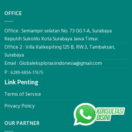
Eksplorasi
Jasa
untuk
Sondir
AHSP
OFFICE
Tanah
Tambang
Mataram,
Galian
Digital
C
Global
Office : Semampir selatan No. 73 GG 1-A, Surabaya
Eksplorasi
Keputih Sukolilo Kota Surabaya Jawa Timur.
Pastikan
Office 2 : Villa Kalikepiting 125 B, RW.3, Tambaksari,
Pondasi
Kokoh
Surabaya
Email :
Globaleksplorasiindonesia@gmail.com
P :
6289-6856-17675
Link Penting
Terms of Service
Privacy Policy
OUR PARTNER