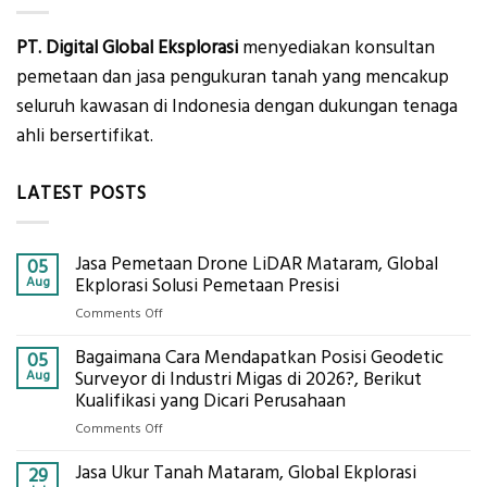
PT. Digital Global Eksplorasi
menyediakan konsultan
pemetaan dan jasa pengukuran tanah yang mencakup
seluruh kawasan di Indonesia dengan dukungan tenaga
ahli bersertifikat.
LATEST POSTS
Jasa Pemetaan Drone LiDAR Mataram, Global
05
Aug
Ekplorasi Solusi Pemetaan Presisi
on
Comments Off
Jasa
Bagaimana Cara Mendapatkan Posisi Geodetic
Pemetaan
05
Drone
Aug
Surveyor di Industri Migas di 2026?, Berikut
LiDAR
Kualifikasi yang Dicari Perusahaan
Mataram,
on
Comments Off
Global
Bagaimana
Ekplorasi
Jasa Ukur Tanah Mataram, Global Ekplorasi
Cara
29
Solusi