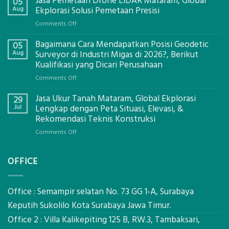
Jasa Pemetaan Drone LiDAR Mataram, Global
05
Aug
Ekplorasi Solusi Pemetaan Presisi
on
Comments Off
Jasa
Bagaimana Cara Mendapatkan Posisi Geodetic
Pemetaan
05
Drone
Aug
Surveyor di Industri Migas di 2026?, Berikut
LiDAR
Kualifikasi yang Dicari Perusahaan
Mataram,
on
Comments Off
Global
Bagaimana
Ekplorasi
Jasa Ukur Tanah Mataram, Global Ekplorasi
Cara
29
Solusi
Mendapatkan
Jul
Lengkap dengan Peta Situasi, Elevasi, &
Pemetaan
Posisi
Rekomendasi Teknis Konstruksi
Presisi
Geodetic
on
Comments Off
Surveyor
Jasa
di
Ukur
Industri
OFFICE
Tanah
Migas
Mataram,
di
Global
2026?,
Ekplorasi
Office : Semampir selatan No. 73 GG 1-A, Surabaya
Berikut
Lengkap
Kualifikasi
Keputih Sukolilo Kota Surabaya Jawa Timur.
dengan
yang
Office 2 : Villa Kalikepiting 125 B, RW.3, Tambaksari,
Peta
Dicari
Situasi,