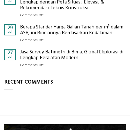
Mendapatkan
Jul
Lengkap dengan Peta Situasi, Elevasi, &
Pemetaan
Posisi
Rekomendasi Teknis Konstruksi
Presisi
Geodetic
on
Comments Off
Surveyor
Jasa
di
Berapa Standar Harga Galian Tanah per m³ dalam
Ukur
29
Industri
Tanah
Jul
ASB, ini Rinciannya Berdasarkan Kedalaman
Migas
Mataram,
di
on
Comments Off
Global
2026?,
Berapa
Ekplorasi
Berikut
Jasa Survey Batimetri di Bima, Global Ekplorasi di
Standar
27
Lengkap
Kualifikasi
Harga
Jul
Lengkap Peralatan Modern
dengan
yang
Galian
Peta
on
Comments Off
Dicari
Tanah
Situasi,
Jasa
Perusahaan
per
Elevasi,
Survey
m³
RECENT COMMENTS
&
Batimetri
dalam
Rekomendasi
di
ASB,
Teknis
Bima,
ini
Konstruksi
Global
Rinciannya
Ekplorasi
Berdasarkan
di
Kedalaman
Lengkap
Peralatan
Modern