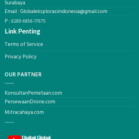
Surabaya
Perusahaan
Elevasi,
Email :
Globaleksplorasiindonesia@gmail.com
&
Rekomendasi
P :
6289-6856-17675
Teknis
Konstruksi
Link Penting
Terms of Service
Privacy Policy
OUR PARTNER
KonsultanPemetaan.com
PersewaanDrone.com
Mitracahaya.com