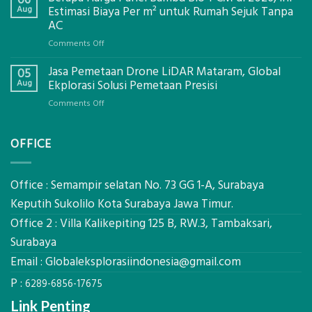
06
Bowplank
Aug
Estimasi Biaya Per m² untuk Rumah Sejuk Tanpa
Mataram,
AC
Global
on
Comments Off
Ekplorasi.Menggunakan
Berapa
Alat
Jasa Pemetaan Drone LiDAR Mataram, Global
Harga
05
Ukur
Panel
Aug
Ekplorasi Solusi Pemetaan Presisi
Presisi
Bambu
untuk
on
Comments Off
Bio-
Hasil
Jasa
PCM
Akurat
Pemetaan
di
OFFICE
Drone
2026,
LiDAR
ini
Mataram,
Estimasi
Global
Office : Semampir selatan No. 73 GG 1-A, Surabaya
Biaya
Ekplorasi
Keputih Sukolilo Kota Surabaya Jawa Timur.
Per
Solusi
m²
Office 2 : Villa Kalikepiting 125 B, RW.3, Tambaksari,
Pemetaan
untuk
Presisi
Surabaya
Rumah
Sejuk
Email :
Globaleksplorasiindonesia@gmail.com
Tanpa
P :
AC
6289-6856-17675
Link Penting