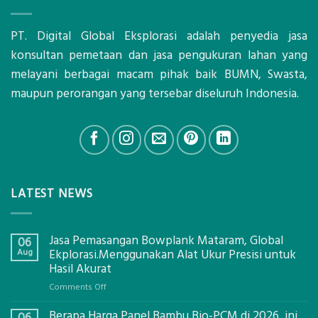
PT. Digital Global Eksplorasi adalah penyedia jasa
konsultan pemetaan dan jasa pengukuran lahan yang
melayani berbagai macam pihak baik BUMN, Swasta,
maupun perorangan yang tersebar diseluruh Indonesia.
LATEST NEWS
Jasa Pemasangan Bowplank Mataram, Global
06
Aug
Ekplorasi.Menggunakan Alat Ukur Presisi untuk
Hasil Akurat
on
Comments Off
Jasa
Berapa Harga Panel Bambu Bio-PCM di 2026, ini
Pemasangan