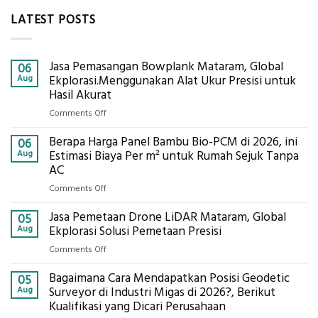
LATEST POSTS
Jasa Pemasangan Bowplank Mataram, Global
06
Aug
Ekplorasi.Menggunakan Alat Ukur Presisi untuk
Hasil Akurat
on
Comments Off
Jasa
Berapa Harga Panel Bambu Bio-PCM di 2026, ini
Pemasangan
06
Bowplank
Aug
Estimasi Biaya Per m² untuk Rumah Sejuk Tanpa
Mataram,
AC
Global
on
Comments Off
Ekplorasi.Menggunakan
Berapa
Alat
Jasa Pemetaan Drone LiDAR Mataram, Global
Harga
05
Ukur
Panel
Aug
Ekplorasi Solusi Pemetaan Presisi
Presisi
Bambu
untuk
on
Comments Off
Bio-
Hasil
Jasa
PCM
Akurat
Bagaimana Cara Mendapatkan Posisi Geodetic
Pemetaan
05
di
Drone
Aug
Surveyor di Industri Migas di 2026?, Berikut
2026,
LiDAR
Kualifikasi yang Dicari Perusahaan
ini
Mataram,