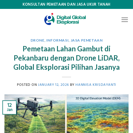
Skip
KONSULTAN PEMETAAN DAN JASA UKUR TANAH
to
content
DRONE
,
INFORMASI
,
JASA PEMETAAN
Pemetaan Lahan Gambut di
Pekanbaru dengan Drone LiDAR,
Global Eksplorasi Pilihan Jasanya
POSTED ON
JANUARY 12, 2026
BY
HANNISA KRISDAYANTI
12
Jan