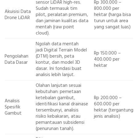
sensor LiDAR high-res.
Rp 300.000 –
Sudah termasuk tim
800.000 per
Akuisisi Data
pilot, peralatan premium,
hektar (harga bisa
Drone LiDAR
dan jaminan kualitas data
turun untuk area
mentah (raw point
yang sangat luas)
cloud).
Ngolah data mentah
jadi Digital Terrain Model
Rp 150.000 –
Pengolahan
(DTM) bersih, peta
400.000 per
Data Dasar
kontur, dan model 3D
hektar
dasar. Ini fondasi buat
analisis lebih lanjut.
Olahan lanjutan sesuai
kebutuhan: pemetaan
ketebalan gambut,
Rp 200.000 –
Analisis
identifikasi kanal drainase
600.000 per
Spesifik
tersembunyi, analisis
hektar (tergantung
Gambut
risiko kebakaran, atau
jenis analisis)
pemantauan subsidensi
(penurunan tanah).