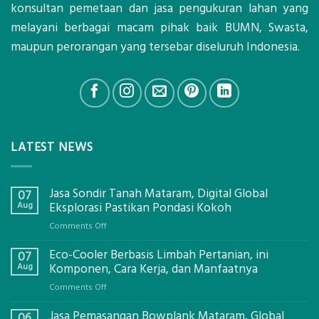
konsultan pemetaan dan jasa pengukuran lahan yang
melayani berbagai macam pihak baik BUMN, Swasta,
maupun perorangan yang tersebar diseluruh Indonesia.
LATEST NEWS
Jasa Sondir Tanah Mataram, Digital Global
07
Aug
Eksplorasi Pastikan Pondasi Kokoh
on
Comments Off
Jasa
Eco-Cooler Berbasis Limbah Pertanian, ini
Sondir
07
Tanah
Aug
Komponen, Cara Kerja, dan Manfaatnya
Mataram,
on
Comments Off
Digital
Eco-
Global
Jasa Pemasangan Bowplank Mataram, Global
Cooler
06