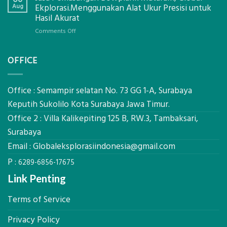
Eksplorasi
Berbasis
Aug
Ekplorasi.Menggunakan Alat Ukur Presisi untuk
Pastikan
Limbah
Hasil Akurat
Pondasi
Pertanian,
Kokoh
on
Comments Off
ini
Jasa
Komponen,
Pemasangan
Cara
OFFICE
Bowplank
Kerja,
Mataram,
dan
Global
Manfaatnya
Ekplorasi.Menggunakan
Office : Semampir selatan No. 73 GG 1-A, Surabaya
Alat
Keputih Sukolilo Kota Surabaya Jawa Timur.
Ukur
Office 2 : Villa Kalikepiting 125 B, RW.3, Tambaksari,
Presisi
untuk
Surabaya
Hasil
Email :
Globaleksplorasiindonesia@gmail.com
Akurat
P :
6289-6856-17675
Link Penting
Terms of Service
Privacy Policy