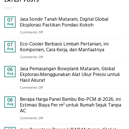
LATEST POSTS
Jasa Sondir Tanah Mataram, Digital Global
07
Aug
Eksplorasi Pastikan Pondasi Kokoh
on
Comments Off
Jasa
Eco-Cooler Berbasis Limbah Pertanian, ini
Sondir
07
Tanah
Aug
Komponen, Cara Kerja, dan Manfaatnya
Mataram,
on
Comments Off
Digital
Eco-
Global
Jasa Pemasangan Bowplank Mataram, Global
Cooler
06
Eksplorasi
Berbasis
Aug
Ekplorasi.Menggunakan Alat Ukur Presisi untuk
Pastikan
Limbah
Hasil Akurat
Pondasi
Pertanian,
Kokoh
on
Comments Off
ini
Jasa
Komponen,
Berapa Harga Panel Bambu Bio-PCM di 2026, ini
Pemasangan
06
Cara
Bowplank
Aug
Estimasi Biaya Per m² untuk Rumah Sejuk Tanpa
Kerja,
Mataram,
AC
dan
Global
Manfaatnya
on
Comments Off
Ekplorasi.Menggunakan
Berapa
Alat
Harga