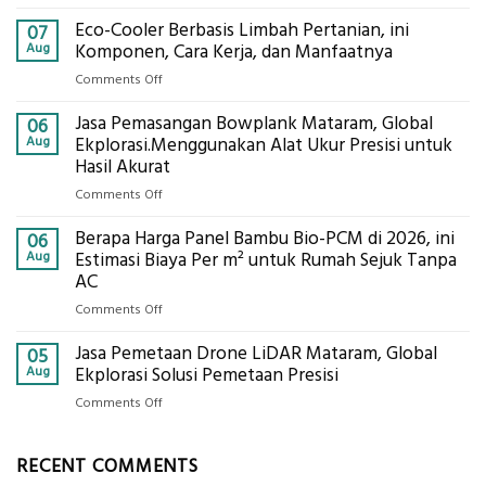
Jasa
Eco-Cooler Berbasis Limbah Pertanian, ini
Sondir
07
Tanah
Aug
Komponen, Cara Kerja, dan Manfaatnya
Mataram,
on
Comments Off
Digital
Eco-
Global
Jasa Pemasangan Bowplank Mataram, Global
Cooler
06
Eksplorasi
Berbasis
Aug
Ekplorasi.Menggunakan Alat Ukur Presisi untuk
Pastikan
Limbah
Hasil Akurat
Pondasi
Pertanian,
Kokoh
on
Comments Off
ini
Jasa
Komponen,
Berapa Harga Panel Bambu Bio-PCM di 2026, ini
Pemasangan
06
Cara
Bowplank
Aug
Estimasi Biaya Per m² untuk Rumah Sejuk Tanpa
Kerja,
Mataram,
AC
dan
Global
Manfaatnya
on
Comments Off
Ekplorasi.Menggunakan
Berapa
Alat
Jasa Pemetaan Drone LiDAR Mataram, Global
Harga
05
Ukur
Panel
Aug
Ekplorasi Solusi Pemetaan Presisi
Presisi
Bambu
untuk
on
Comments Off
Bio-
Hasil
Jasa
PCM
Akurat
Pemetaan
di
RECENT COMMENTS
Drone
2026,
LiDAR