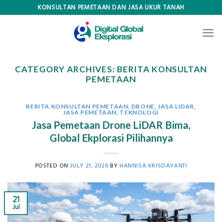
Skip
KONSULTAN PEMETAAN DAN JASA UKUR TANAH
to
content
CATEGORY ARCHIVES:
BERITA KONSULTAN
PEMETAAN
BERITA KONSULTAN PEMETAAN
,
DRONE
,
JASA LIDAR
,
JASA PEMETAAN
,
TEKNOLOGI
Jasa Pemetaan Drone LiDAR Bima,
Global Ekplorasi Pilihannya
POSTED ON
JULY 21, 2026
BY
HANNISA KRISDAYANTI
21
Jul