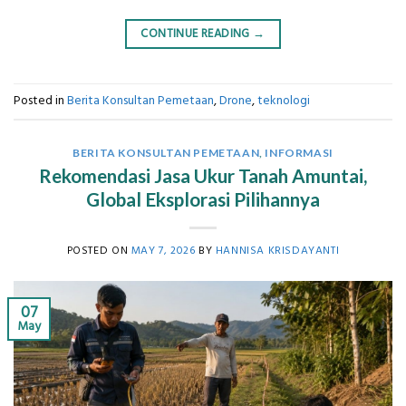
CONTINUE READING
→
Posted in
Berita Konsultan Pemetaan
,
Drone
,
teknologi
BERITA KONSULTAN PEMETAAN
,
INFORMASI
Rekomendasi Jasa Ukur Tanah Amuntai,
Global Eksplorasi Pilihannya
POSTED ON
MAY 7, 2026
BY
HANNISA KRISDAYANTI
07
May