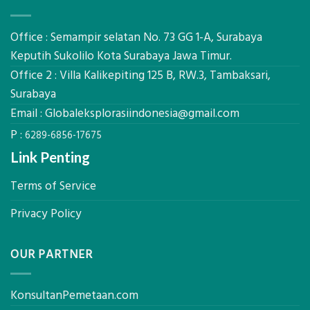
Kerja,
Mataram,
dan
Global
Manfaatnya
Ekplorasi.Menggunakan
Office : Semampir selatan No. 73 GG 1-A, Surabaya
Alat
Keputih Sukolilo Kota Surabaya Jawa Timur.
Ukur
Office 2 : Villa Kalikepiting 125 B, RW.3, Tambaksari,
Presisi
untuk
Surabaya
Hasil
Email :
Globaleksplorasiindonesia@gmail.com
Akurat
P :
6289-6856-17675
Link Penting
Terms of Service
Privacy Policy
OUR PARTNER
KonsultanPemetaan.com