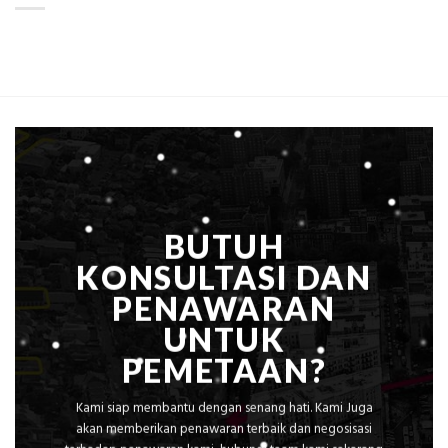
ini
Mataram,
Estimasi
Global
Biaya
Ekplorasi
Per
Solusi
m²
Pemetaan
untuk
Presisi
Rumah
Sejuk
Tanpa
AC
BUTUH
KONSULTASI DAN
PENAWARAN
UNTUK
PEMETAAN?
Kami siap membantu dengan senang hati. Kami Juga
akan memberikan penawaran terbaik dan negosisasi