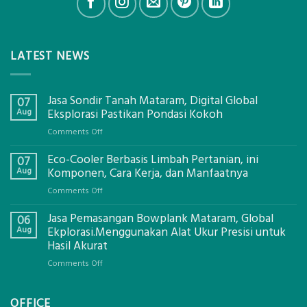
LATEST NEWS
Jasa Sondir Tanah Mataram, Digital Global
07
Aug
Eksplorasi Pastikan Pondasi Kokoh
on
Comments Off
Jasa
Eco-Cooler Berbasis Limbah Pertanian, ini
Sondir
07
Tanah
Aug
Komponen, Cara Kerja, dan Manfaatnya
Mataram,
on
Comments Off
Digital
Eco-
Global
Jasa Pemasangan Bowplank Mataram, Global
Cooler
06
Eksplorasi
Berbasis
Aug
Ekplorasi.Menggunakan Alat Ukur Presisi untuk
Pastikan
Limbah
Hasil Akurat
Pondasi
Pertanian,
Kokoh
on
Comments Off
ini
Jasa
Komponen,
Pemasangan
Cara
OFFICE
Bowplank