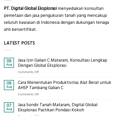
PT. Digital Global Eksplorasi
menyediakan konsultan
pemetaan dan jasa pengukuran tanah yang mencakup
seluruh kawasan di Indonesia dengan dukungan tenaga
ahli bersertifikat.
LATEST POSTS
Jasa Izin Galian C Mataram, Konsultasi Lengkap
09
Aug
Dengan Global Eksplorasi
on
Comments Off
Jasa
Cara Menentukan Produktivitas Alat Berat untuk
Izin
09
Galian
Aug
AHSP Tambang Galian C
C
on
Comments Off
Mataram,
Cara
Konsultasi
Jasa Sondir Tanah Mataram, Digital Global
Menentukan
07
Lengkap
Produktivitas
Aug
Eksplorasi Pastikan Pondasi Kokoh
Dengan
Alat