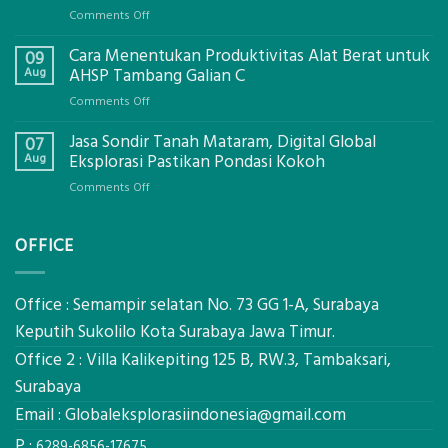
on
Comments Off
Jasa
Cara Menentukan Produktivitas Alat Berat untuk
Izin
09
Galian
Aug
AHSP Tambang Galian C
C
on
Comments Off
Mataram,
Cara
Konsultasi
Jasa Sondir Tanah Mataram, Digital Global
Menentukan
07
Lengkap
Produktivitas
Aug
Eksplorasi Pastikan Pondasi Kokoh
Dengan
Alat
Global
on
Comments Off
Berat
Eksplorasi
Jasa
untuk
Sondir
AHSP
OFFICE
Tanah
Tambang
Mataram,
Galian
Digital
C
Global
Office : Semampir selatan No. 73 GG 1-A, Surabaya
Eksplorasi
Keputih Sukolilo Kota Surabaya Jawa Timur.
Pastikan
Office 2 : Villa Kalikepiting 125 B, RW.3, Tambaksari,
Pondasi
Kokoh
Surabaya
Email :
Globaleksplorasiindonesia@gmail.com
P :
6289-6856-17675