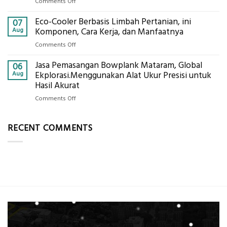
Global
on
Comments Off
Berat
Eksplorasi
Jasa
untuk
Eco-Cooler Berbasis Limbah Pertanian, ini
Sondir
07
AHSP
Tanah
Aug
Komponen, Cara Kerja, dan Manfaatnya
Tambang
Mataram,
Galian
on
Comments Off
Digital
C
Eco-
Global
Jasa Pemasangan Bowplank Mataram, Global
Cooler
06
Eksplorasi
Berbasis
Aug
Ekplorasi.Menggunakan Alat Ukur Presisi untuk
Pastikan
Limbah
Hasil Akurat
Pondasi
Pertanian,
Kokoh
on
Comments Off
ini
Jasa
Komponen,
Pemasangan
Cara
RECENT COMMENTS
Bowplank
Kerja,
Mataram,
dan
Global
Manfaatnya
Ekplorasi.Menggunakan
Alat
Ukur
Presisi
untuk
Hasil
Akurat