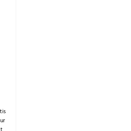
tis
ur
at