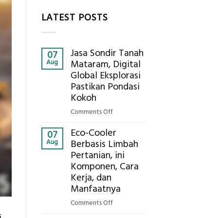
LATEST POSTS
Jasa Sondir Tanah
07
Aug
Mataram, Digital
Global Eksplorasi
Pastikan Pondasi
Kokoh
on
Comments Off
Jasa
Eco-Cooler
Sondir
07
Aug
Berbasis Limbah
Tanah
Pertanian, ini
Mataram,
Komponen, Cara
Digital
Global
Kerja, dan
Eksplorasi
Manfaatnya
Pastikan
on
Comments Off
Pondasi
Eco-