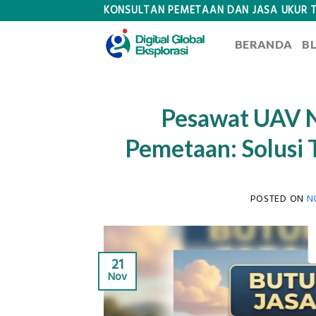
Skip
KONSULTAN PEMETAAN DAN JASA UKUR 
to
BERANDA
B
content
Pesawat UAV 
Pemetaan: Solusi 
POSTED ON
N
21
Nov