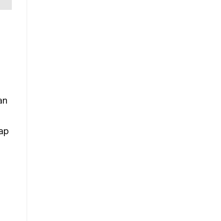
an
ap