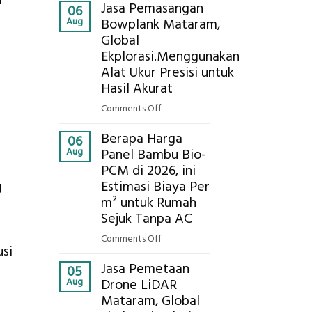
i
Kokoh
Jasa Pemasangan
Cooler
06
Aug
Bowplank Mataram,
Berbasis
Global
Limbah
Ekplorasi.Menggunakan
Pertanian,
ini
Alat Ukur Presisi untuk
Komponen,
Hasil Akurat
Cara
on
Comments Off
Kerja,
Jasa
dan
Berapa Harga
Pemasangan
06
Manfaatnya
Aug
Panel Bambu Bio-
Bowplank
PCM di 2026, ini
Mataram,
Estimasi Biaya Per
Global
g
Ekplorasi.Menggunakan
m² untuk Rumah
Alat
Sejuk Tanpa AC
Ukur
on
Comments Off
Presisi
si
Berapa
untuk
Jasa Pemetaan
Harga
05
Hasil
Aug
Drone LiDAR
Panel
Akurat
Mataram, Global
Bambu