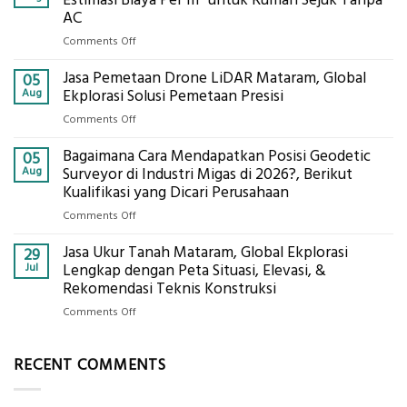
Mataram,
AC
Global
on
Comments Off
Ekplorasi.Menggunakan
Berapa
Alat
Jasa Pemetaan Drone LiDAR Mataram, Global
Harga
05
Ukur
Panel
Aug
Ekplorasi Solusi Pemetaan Presisi
Presisi
Bambu
untuk
on
Comments Off
Bio-
Hasil
Jasa
PCM
Akurat
Bagaimana Cara Mendapatkan Posisi Geodetic
Pemetaan
05
di
Drone
Aug
Surveyor di Industri Migas di 2026?, Berikut
2026,
LiDAR
Kualifikasi yang Dicari Perusahaan
ini
Mataram,
Estimasi
on
Comments Off
Global
Biaya
Bagaimana
Ekplorasi
Per
Jasa Ukur Tanah Mataram, Global Ekplorasi
Cara
29
Solusi
m²
Mendapatkan
Jul
Lengkap dengan Peta Situasi, Elevasi, &
Pemetaan
untuk
Posisi
Rekomendasi Teknis Konstruksi
Presisi
Rumah
Geodetic
on
Comments Off
Sejuk
Surveyor
Jasa
Tanpa
di
Ukur
AC
Industri
RECENT COMMENTS
Tanah
Migas
Mataram,
di
Global
2026?,