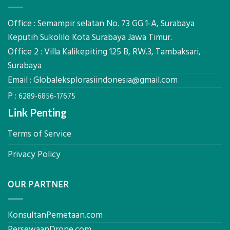
LiDAR
ini
Mataram,
Estimasi
Global
Office : Semampir selatan No. 73 GG 1-A, Surabaya
Biaya
Ekplorasi
Keputih Sukolilo Kota Surabaya Jawa Timur.
Per
Solusi
m²
Office 2 : Villa Kalikepiting 125 B, RW.3, Tambaksari,
Pemetaan
untuk
Presisi
Surabaya
Rumah
Sejuk
Email :
Globaleksplorasiindonesia@gmail.com
Tanpa
P :
AC
6289-6856-17675
Link Penting
Terms of Service
Privacy Policy
OUR PARTNER
KonsultanPemetaan.com
PersewaanDrone.com