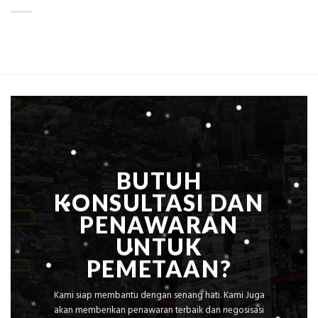
LiDAR
ini
Mataram,
Estimasi
Global
Biaya
Ekplorasi
Per
Solusi
m²
Pemetaan
untuk
Presisi
Rumah
Sejuk
Tanpa
AC
BUTUH
KONSULTASI DAN
PENAWARAN
UNTUK
PEMETAAN?
Kami siap membantu dengan senang hati. Kami Juga
akan memberikan penawaran terbaik dan negosisasi