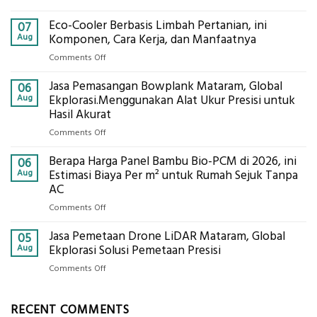
Jasa
Eco-Cooler Berbasis Limbah Pertanian, ini
Sondir
07
Tanah
Aug
Komponen, Cara Kerja, dan Manfaatnya
Mataram,
on
Comments Off
Digital
Eco-
Global
Jasa Pemasangan Bowplank Mataram, Global
Cooler
06
Eksplorasi
Berbasis
Aug
Ekplorasi.Menggunakan Alat Ukur Presisi untuk
Pastikan
Limbah
Hasil Akurat
Pondasi
Pertanian,
Kokoh
on
Comments Off
ini
Jasa
Komponen,
Berapa Harga Panel Bambu Bio-PCM di 2026, ini
Pemasangan
06
Cara
Bowplank
Aug
Estimasi Biaya Per m² untuk Rumah Sejuk Tanpa
Kerja,
Mataram,
AC
dan
Global
Manfaatnya
on
Comments Off
Ekplorasi.Menggunakan
Berapa
Alat
Jasa Pemetaan Drone LiDAR Mataram, Global
Harga
05
Ukur
Panel
Aug
Ekplorasi Solusi Pemetaan Presisi
Presisi
Bambu
untuk
on
Comments Off
Bio-
Hasil
Jasa
PCM
Akurat
Pemetaan
di
RECENT COMMENTS
Drone
2026,