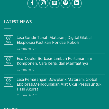
LATEST NEWS
Jasa Sondir Tanah Mataram, Digital Global
07
Aug
Eksplorasi Pastikan Pondasi Kokoh
on
Comments Off
Jasa
Eco-Cooler Berbasis Limbah Pertanian, ini
Sondir
07
Tanah
Aug
Komponen, Cara Kerja, dan Manfaatnya
Mataram,
on
Comments Off
Digital
Eco-
Global
Jasa Pemasangan Bowplank Mataram, Global
Cooler
06
Eksplorasi
Berbasis
Aug
Ekplorasi.Menggunakan Alat Ukur Presisi untuk
Pastikan
Limbah
Hasil Akurat
Pondasi
Pertanian,
Kokoh
on
Comments Off
ini
Jasa
Komponen,
Pemasangan
Cara