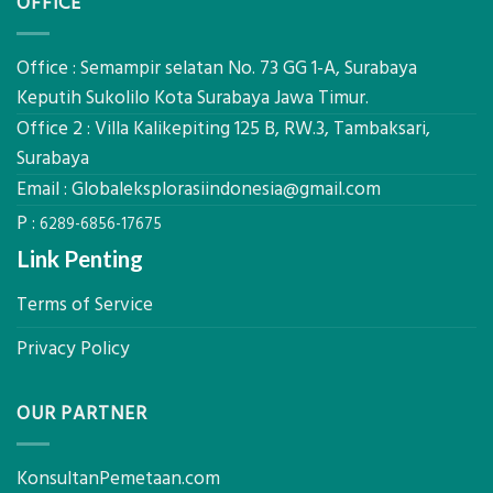
OFFICE
Bowplank
Kerja,
Mataram,
dan
Global
Manfaatnya
Ekplorasi.Menggunakan
Office : Semampir selatan No. 73 GG 1-A, Surabaya
Alat
Keputih Sukolilo Kota Surabaya Jawa Timur.
Ukur
Office 2 : Villa Kalikepiting 125 B, RW.3, Tambaksari,
Presisi
untuk
Surabaya
Hasil
Email :
Globaleksplorasiindonesia@gmail.com
Akurat
P :
6289-6856-17675
Link Penting
Terms of Service
Privacy Policy
OUR PARTNER
KonsultanPemetaan.com