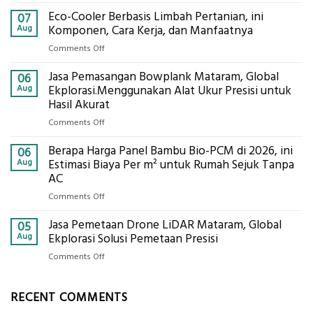
Jasa
Eco-Cooler Berbasis Limbah Pertanian, ini
Sondir
07
Tanah
Aug
Komponen, Cara Kerja, dan Manfaatnya
Mataram,
on
Comments Off
Digital
Eco-
Global
Jasa Pemasangan Bowplank Mataram, Global
Cooler
06
Eksplorasi
Berbasis
Aug
Ekplorasi.Menggunakan Alat Ukur Presisi untuk
Pastikan
Limbah
Hasil Akurat
Pondasi
Pertanian,
Kokoh
on
Comments Off
ini
Jasa
Komponen,
Berapa Harga Panel Bambu Bio-PCM di 2026, ini
Pemasangan
06
Cara
Bowplank
Aug
Estimasi Biaya Per m² untuk Rumah Sejuk Tanpa
Kerja,
Mataram,
AC
dan
Global
Manfaatnya
on
Comments Off
Ekplorasi.Menggunakan
Berapa
Alat
Jasa Pemetaan Drone LiDAR Mataram, Global
Harga
05
Ukur
Panel
Aug
Ekplorasi Solusi Pemetaan Presisi
Presisi
Bambu
untuk
on
Comments Off
Bio-
Hasil
Jasa
PCM
Akurat
Pemetaan
di
RECENT COMMENTS
Drone
2026,
LiDAR