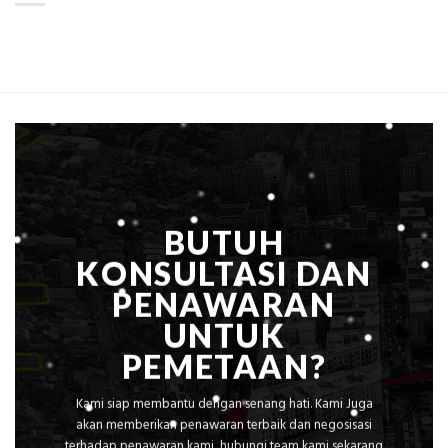
ini
Mataram,
Estimasi
Global
Biaya
Ekplorasi
Per
Solusi
m²
Pemetaan
untuk
Presisi
Rumah
Sejuk
Tanpa
AC
BUTUH
KONSULTASI DAN
PENAWARAN
UNTUK
PEMETAAN?
Kami siap membantu dengan senang hati. Kami Juga
akan memberikan penawaran terbaik dan negosisasi
terhadap penawaran kami, hubungi team kami sekarang