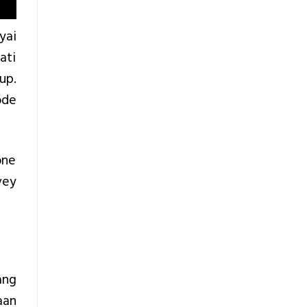
Teknis
Konstruksi
yai
ati
up.
ode
one
vey
ang
aan