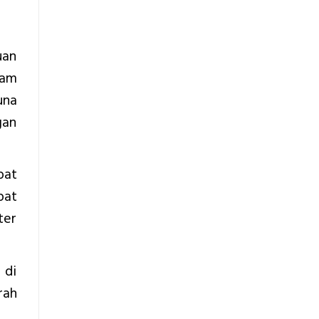
uan
lam
una
gan
pat
pat
ter
 di
rah