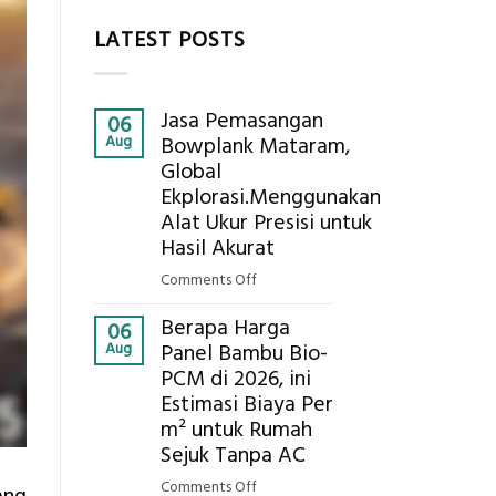
LATEST POSTS
Jasa Pemasangan
06
Aug
Bowplank Mataram,
Global
Ekplorasi.Menggunakan
Alat Ukur Presisi untuk
Hasil Akurat
on
Comments Off
Jasa
Berapa Harga
Pemasangan
06
Aug
Panel Bambu Bio-
Bowplank
PCM di 2026, ini
Mataram,
Estimasi Biaya Per
Global
Ekplorasi.Menggunakan
m² untuk Rumah
Alat
Sejuk Tanpa AC
Ukur
on
Comments Off