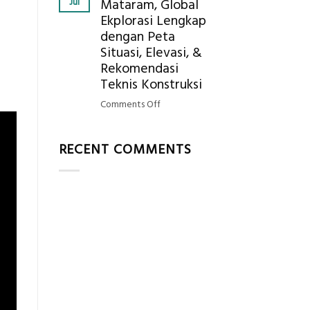
Jul
Mataram, Global
Mendapatkan
Ekplorasi Lengkap
Posisi
dengan Peta
Geodetic
Surveyor
Situasi, Elevasi, &
di
Rekomendasi
Industri
Teknis Konstruksi
Migas
on
Comments Off
di
Jasa
2026?,
Ukur
Berikut
RECENT COMMENTS
Tanah
Kualifikasi
Mataram,
yang
Global
Dicari
Ekplorasi
Perusahaan
Lengkap
dengan
Peta
Situasi,
Elevasi,
&
Rekomendasi