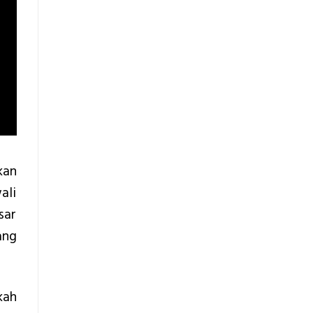
kan
ali
sar
ang
kah