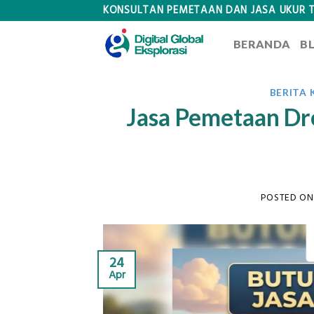
Skip
KONSULTAN PEMETAAN DAN JASA UKUR 
to
BERANDA
B
content
BERITA
Jasa Pemetaan Dro
POSTED O
24
Apr