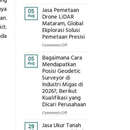
ang
Presisi
Berapa
untuk
nya
Jasa Pemetaan
Harga
05
Hasil
Aug
Drone LiDAR
Panel
an.
Akurat
Mataram, Global
Bambu
it.
Ekplorasi Solusi
Bio-
nda
PCM
Pemetaan Presisi
di
on
Comments Off
2026,
Jasa
ini
Bagaimana Cara
Pemetaan
05
Estimasi
Aug
Mendapatkan
Drone
Biaya
Posisi Geodetic
LiDAR
Per
Surveyor di
Mataram,
m²
Global
Industri Migas di
untuk
Ekplorasi
2026?, Berikut
Rumah
Solusi
Kualifikasi yang
Sejuk
Pemetaan
Dicari Perusahaan
Tanpa
Presisi
AC
on
Comments Off
Bagaimana
Jasa Ukur Tanah
Cara
29