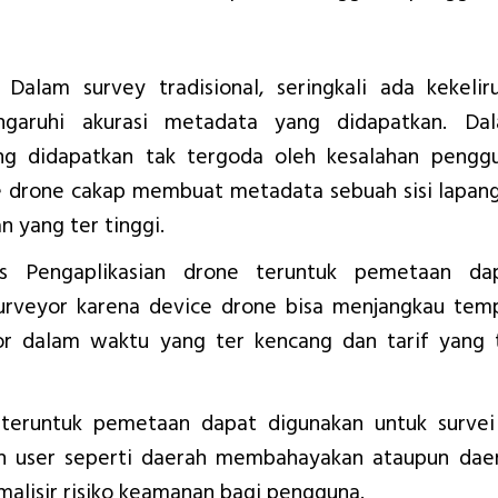
Dalam survey tradisional, seringkali ada kekelir
aruhi akurasi metadata yang didapatkan. Da
ang didapatkan tak tergoda oleh kesalahan pengg
ce drone cakap membuat metadata sebuah sisi lapan
n yang ter tinggi.
us Pengaplikasian drone teruntuk pemetaan da
urveyor karena device drone bisa menjangkau tem
yor dalam waktu yang ter kencang dan tarif yang 
eruntuk pemetaan dapat digunakan untuk survei
eh user seperti daerah membahayakan ataupun dae
alisir risiko keamanan bagi pengguna.