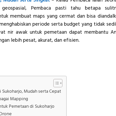
, Mudah serta Singkat
– Kalau Pembaca ialah seor
ti geospasial, Pembaca pasti tahu betapa sulit
untuk membuat maps yang cermat dan bisa diandalk
menghabiskan periode serta budget yang tidak sedik
wat nir awak untuk pemetaan dapat membantu A
n lebih pesat, akurat, dan efisien.
 Sukoharjo, Mudah serta Cepat
bagai Mapping
tuk Pemetaan di Sukoharjo
 Drone