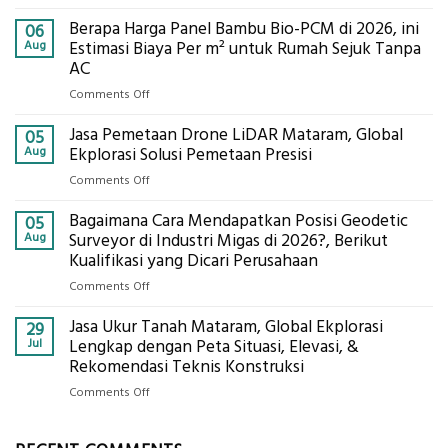
Jasa
Berapa Harga Panel Bambu Bio-PCM di 2026, ini
Pemasangan
06
Bowplank
Aug
Estimasi Biaya Per m² untuk Rumah Sejuk Tanpa
Mataram,
AC
Global
on
Comments Off
Ekplorasi.Menggunakan
Berapa
Alat
Jasa Pemetaan Drone LiDAR Mataram, Global
Harga
05
Ukur
Panel
Aug
Ekplorasi Solusi Pemetaan Presisi
Presisi
Bambu
untuk
on
Comments Off
Bio-
Hasil
Jasa
PCM
Akurat
Bagaimana Cara Mendapatkan Posisi Geodetic
Pemetaan
05
di
Drone
Aug
Surveyor di Industri Migas di 2026?, Berikut
2026,
LiDAR
Kualifikasi yang Dicari Perusahaan
ini
Mataram,
Estimasi
on
Comments Off
Global
Biaya
Bagaimana
Ekplorasi
Per
Jasa Ukur Tanah Mataram, Global Ekplorasi
Cara
29
Solusi
m²
Mendapatkan
Jul
Lengkap dengan Peta Situasi, Elevasi, &
Pemetaan
untuk
Posisi
Rekomendasi Teknis Konstruksi
Presisi
Rumah
Geodetic
on
Comments Off
Sejuk
Surveyor
Jasa
Tanpa
di
Ukur
AC
Industri