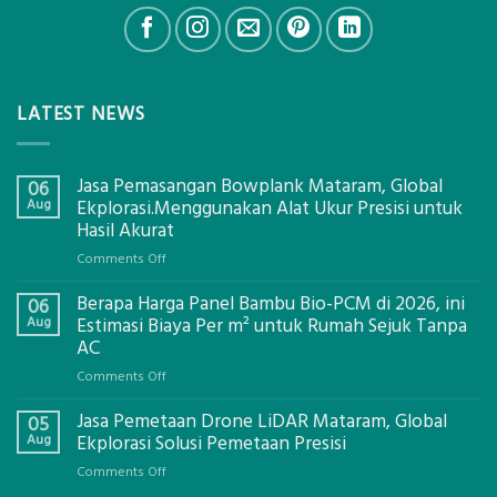
LATEST NEWS
Jasa Pemasangan Bowplank Mataram, Global
06
Aug
Ekplorasi.Menggunakan Alat Ukur Presisi untuk
Hasil Akurat
on
Comments Off
Jasa
Berapa Harga Panel Bambu Bio-PCM di 2026, ini
Pemasangan
06
Bowplank
Aug
Estimasi Biaya Per m² untuk Rumah Sejuk Tanpa
Mataram,
AC
Global
on
Comments Off
Ekplorasi.Menggunakan
Berapa
Alat
Jasa Pemetaan Drone LiDAR Mataram, Global
Harga
05
Ukur
Panel
Aug
Ekplorasi Solusi Pemetaan Presisi
Presisi
Bambu
untuk
on
Comments Off
Bio-
Hasil
Jasa