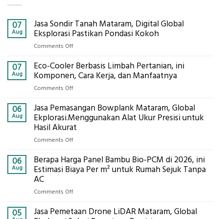
Jasa Sondir Tanah Mataram, Digital Global
07
Aug
Eksplorasi Pastikan Pondasi Kokoh
on
Comments Off
Jasa
Eco-Cooler Berbasis Limbah Pertanian, ini
Sondir
07
Tanah
Aug
Komponen, Cara Kerja, dan Manfaatnya
Mataram,
on
Comments Off
Digital
Eco-
Global
Jasa Pemasangan Bowplank Mataram, Global
Cooler
06
Eksplorasi
Berbasis
Aug
Ekplorasi.Menggunakan Alat Ukur Presisi untuk
Pastikan
Limbah
Hasil Akurat
Pondasi
Pertanian,
Kokoh
on
Comments Off
ini
Jasa
Komponen,
Berapa Harga Panel Bambu Bio-PCM di 2026, ini
Pemasangan
06
Cara
Bowplank
Aug
Estimasi Biaya Per m² untuk Rumah Sejuk Tanpa
Kerja,
Mataram,
AC
dan
Global
Manfaatnya
on
Comments Off
Ekplorasi.Menggunakan
Berapa
Alat
Jasa Pemetaan Drone LiDAR Mataram, Global
Harga
05
Ukur