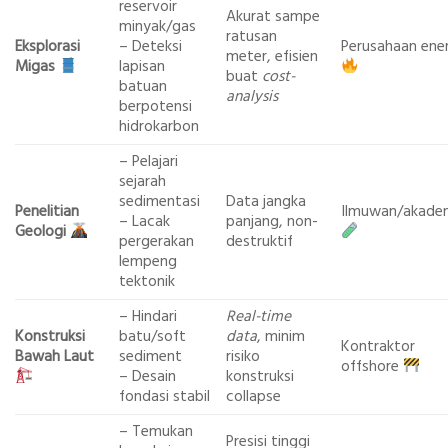
reservoir
Akurat sampe
minyak/gas
ratusan
Eksplorasi
– Deteksi
Perusahaan ener
meter, efisien
Migas
lapisan
buat
cost-
batuan
analysis
berpotensi
hidrokarbon
– Pelajari
sejarah
sedimentasi
Data jangka
Penelitian
Ilmuwan/akadem
– Lacak
panjang, non-
Geologi
pergerakan
destruktif
lempeng
tektonik
– Hindari
Real-time
Konstruksi
batu/soft
data
, minim
Kontraktor
Bawah Laut
sediment
risiko
offshore
– Desain
konstruksi
fondasi stabil
collapse
– Temukan
Presisi tinggi