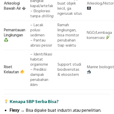
bangkai
Arkeologi
buat objek
Arkeolog/Histor
kapal/artefak
Bawah Air
�
kecil, ga
– Eksplorasi
ngerusak situs
tanpa
drilling
– Lacak
Ramah
Pemantauan
polusi
lingkungan,
NGO/Lembaga
Lingkungan
sedimen
bisa monitor
konservasi
– Pantau
perubahan
abrasi pesisir
tiap waktu
– Identifikasi
habitat
organisme
Support studi
Riset
Marine biologis
– Prediksi
biodiversitas
Kelautan
dampak
& ekosistem
perubahan
iklim
Kenapa SBP Serba Bisa?
Flexy
→ Bisa dipake buat industri
atau
penelitian.