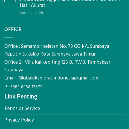
Pastikan
Limbah
Hasil Akurat
Pondasi
Pertanian,
Kokoh
on
Comments Off
ini
Jasa
Komponen,
Pemasangan
Cara
OFFICE
Bowplank
Kerja,
Mataram,
dan
Global
Manfaatnya
Ekplorasi.Menggunakan
Office : Semampir selatan No. 73 GG 1-A, Surabaya
Alat
Keputih Sukolilo Kota Surabaya Jawa Timur.
Ukur
Office 2 : Villa Kalikepiting 125 B, RW.3, Tambaksari,
Presisi
untuk
Surabaya
Hasil
Email :
Globaleksplorasiindonesia@gmail.com
Akurat
P :
6289-6856-17675
Link Penting
Terms of Service
Privacy Policy