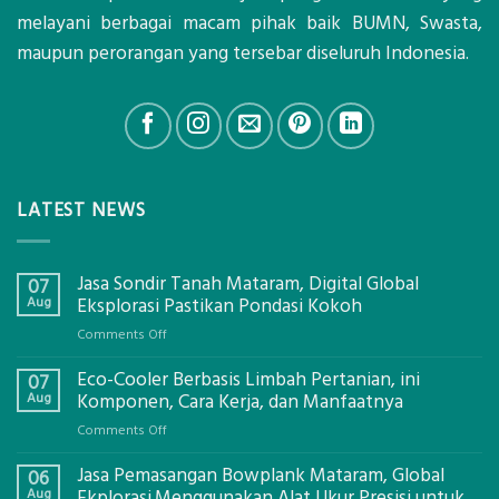
melayani berbagai macam pihak baik BUMN, Swasta,
maupun perorangan yang tersebar diseluruh Indonesia.
LATEST NEWS
Jasa Sondir Tanah Mataram, Digital Global
07
Aug
Eksplorasi Pastikan Pondasi Kokoh
on
Comments Off
Jasa
Eco-Cooler Berbasis Limbah Pertanian, ini
Sondir
07
Tanah
Aug
Komponen, Cara Kerja, dan Manfaatnya
Mataram,
on
Comments Off
Digital
Eco-
Global
Jasa Pemasangan Bowplank Mataram, Global
Cooler
06
Eksplorasi
Berbasis
Aug
Ekplorasi.Menggunakan Alat Ukur Presisi untuk