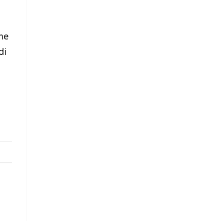
me
di