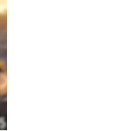
Elevasi,
&
Rekomendasi
Teknis
Konstruksi