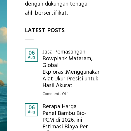
dengan dukungan tenaga
ahli bersertifikat.
LATEST POSTS
Jasa Pemasangan
06
Aug
Bowplank Mataram,
Global
Ekplorasi.Menggunakan
Alat Ukur Presisi untuk
Hasil Akurat
on
Comments Off
Jasa
Berapa Harga
Pemasangan
06
Aug
Panel Bambu Bio-
Bowplank
PCM di 2026, ini
Mataram,
Estimasi Biaya Per
Global