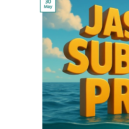
30
May