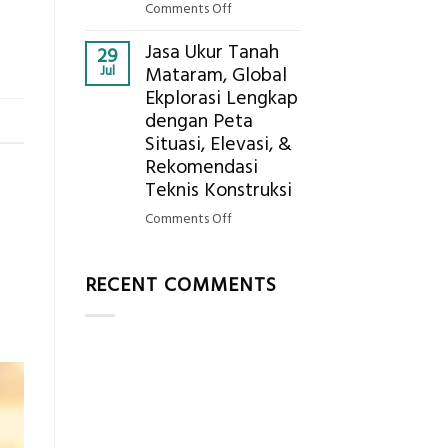
AC
on
Comments Off
Bagaimana
Jasa Ukur Tanah
Cara
29
Jul
Mataram, Global
Mendapatkan
Ekplorasi Lengkap
Posisi
dengan Peta
Geodetic
Surveyor
Situasi, Elevasi, &
di
Rekomendasi
Industri
Teknis Konstruksi
Migas
on
Comments Off
di
Jasa
2026?,
Ukur
Berikut
RECENT COMMENTS
Tanah
Kualifikasi
Mataram,
yang
Global
Dicari
Ekplorasi
Perusahaan
Lengkap
dengan
Peta
Situasi,