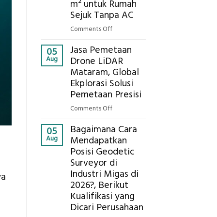
Ekplorasi.Menggunakan
m² untuk Rumah
Alat
Sejuk Tanpa AC
Ukur
on
Comments Off
Presisi
Berapa
untuk
Jasa Pemetaan
Harga
05
Hasil
Aug
Drone LiDAR
Panel
Akurat
Mataram, Global
Bambu
Ekplorasi Solusi
Bio-
PCM
Pemetaan Presisi
di
on
Comments Off
2026,
Jasa
ini
Bagaimana Cara
Pemetaan
05
Estimasi
Aug
Mendapatkan
Drone
Biaya
Posisi Geodetic
LiDAR
Per
Surveyor di
Mataram,
m²
Global
Industri Migas di
ya
untuk
Ekplorasi
2026?, Berikut
Rumah
Solusi
Kualifikasi yang
Sejuk
Pemetaan
Dicari Perusahaan
Tanpa
Presisi