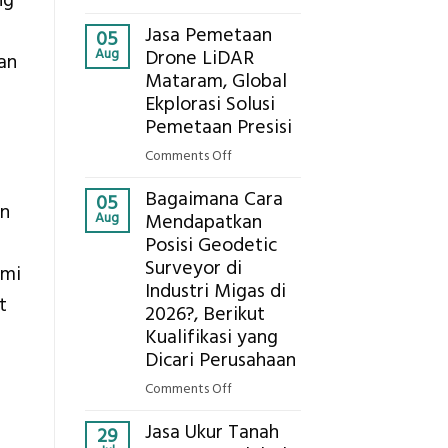
ng
Presisi
Berapa
untuk
Jasa Pemetaan
Harga
05
Hasil
Aug
Drone LiDAR
Panel
an
Akurat
Mataram, Global
Bambu
Ekplorasi Solusi
Bio-
PCM
Pemetaan Presisi
di
on
Comments Off
2026,
Jasa
ini
Bagaimana Cara
Pemetaan
05
an
Estimasi
Aug
Mendapatkan
Drone
Biaya
Posisi Geodetic
LiDAR
Per
Surveyor di
Mataram,
ami
m²
Global
Industri Migas di
untuk
t
Ekplorasi
2026?, Berikut
Rumah
Solusi
Kualifikasi yang
Sejuk
Pemetaan
Dicari Perusahaan
Tanpa
Presisi
AC
on
Comments Off
Bagaimana
Jasa Ukur Tanah
Cara
29