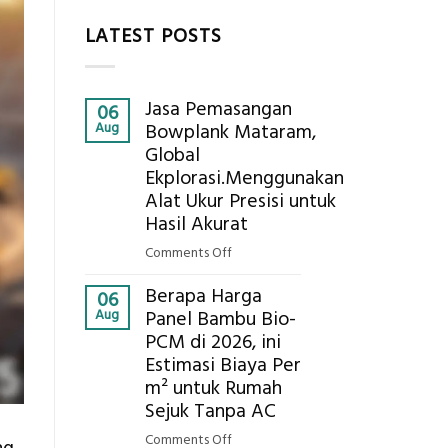
LATEST POSTS
Jasa Pemasangan
06
Aug
Bowplank Mataram,
Global
Ekplorasi.Menggunakan
Alat Ukur Presisi untuk
Hasil Akurat
on
Comments Off
Jasa
Berapa Harga
Pemasangan
06
Aug
Panel Bambu Bio-
Bowplank
PCM di 2026, ini
Mataram,
Estimasi Biaya Per
Global
Ekplorasi.Menggunakan
m² untuk Rumah
Alat
Sejuk Tanpa AC
Ukur
on
Comments Off