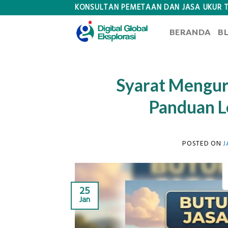
Skip
KONSULTAN PEMETAAN DAN JASA UKUR 
to
BERANDA
B
content
Syarat Menguru
Panduan L
POSTED ON
J
25
Jan