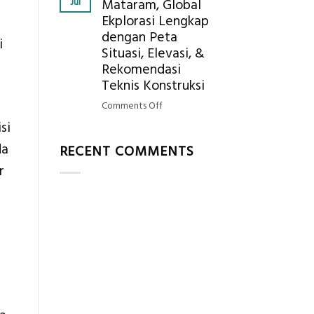
Jul
Mataram, Global
Mendapatkan
Ekplorasi Lengkap
Posisi
dengan Peta
Geodetic
i
Surveyor
Situasi, Elevasi, &
di
Rekomendasi
Industri
Teknis Konstruksi
Migas
on
Comments Off
di
Jasa
si
2026?,
Ukur
Berikut
da
RECENT COMMENTS
Tanah
Kualifikasi
Mataram,
r
yang
Global
Dicari
Ekplorasi
Perusahaan
Lengkap
dengan
Peta
Situasi,
Elevasi,
&
Rekomendasi