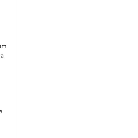
lam
da
a