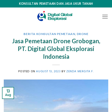
Skip
KONSULTAN PEMETAAN DAN JASA UKUR TANAH
to
content
BERITA KONSULTAN PEMETAAN
,
DRONE
Jasa Pemetaan Drone Grobogan,
PT. Digital Global Eksplorasi
Indonesia
POSTED ON
AUGUST 13, 2023
BY
ZENDA MERGITA F.
13
Aug