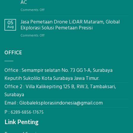
Mataram,
AC
Global
on
Comments Off
Ekplorasi.Menggunakan
Berapa
Alat
Jasa Pemetaan Drone LiDAR Mataram, Global
Harga
05
Ukur
Panel
Aug
Ekplorasi Solusi Pemetaan Presisi
Presisi
Bambu
untuk
on
Comments Off
Bio-
Hasil
Jasa
PCM
Akurat
Pemetaan
di
OFFICE
Drone
2026,
LiDAR
ini
Mataram,
Estimasi
Global
Office : Semampir selatan No. 73 GG 1-A, Surabaya
Biaya
Ekplorasi
Keputih Sukolilo Kota Surabaya Jawa Timur.
Per
Solusi
m²
Office 2 : Villa Kalikepiting 125 B, RW.3, Tambaksari,
Pemetaan
untuk
Presisi
Surabaya
Rumah
Sejuk
Email :
Globaleksplorasiindonesia@gmail.com
Tanpa
P :
AC
6289-6856-17675
Link Penting