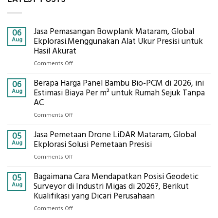
Jasa Pemasangan Bowplank Mataram, Global
06
Aug
Ekplorasi.Menggunakan Alat Ukur Presisi untuk
Hasil Akurat
on
Comments Off
Jasa
Berapa Harga Panel Bambu Bio-PCM di 2026, ini
Pemasangan
06
Bowplank
Aug
Estimasi Biaya Per m² untuk Rumah Sejuk Tanpa
Mataram,
AC
Global
on
Comments Off
Ekplorasi.Menggunakan
Berapa
Alat
Jasa Pemetaan Drone LiDAR Mataram, Global
Harga
05
Ukur
Panel
Aug
Ekplorasi Solusi Pemetaan Presisi
Presisi
Bambu
untuk
on
Comments Off
Bio-
Hasil
Jasa
PCM
Akurat
Bagaimana Cara Mendapatkan Posisi Geodetic
Pemetaan
05
di
Drone
Aug
Surveyor di Industri Migas di 2026?, Berikut
2026,
LiDAR
Kualifikasi yang Dicari Perusahaan
ini
Mataram,
Estimasi
on
Comments Off
Global
Biaya
Bagaimana