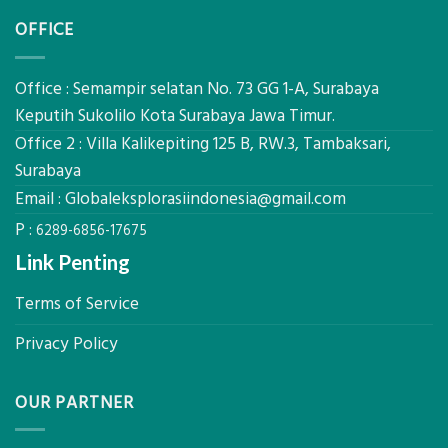
Akurat
Pemetaan
di
OFFICE
Drone
2026,
LiDAR
ini
Mataram,
Estimasi
Global
Office : Semampir selatan No. 73 GG 1-A, Surabaya
Biaya
Ekplorasi
Keputih Sukolilo Kota Surabaya Jawa Timur.
Per
Solusi
m²
Office 2 : Villa Kalikepiting 125 B, RW.3, Tambaksari,
Pemetaan
untuk
Presisi
Surabaya
Rumah
Sejuk
Email :
Globaleksplorasiindonesia@gmail.com
Tanpa
P :
AC
6289-6856-17675
Link Penting
Terms of Service
Privacy Policy
OUR PARTNER