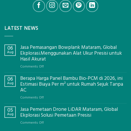
LATEST NEWS
Jasa Pemasangan Bowplank Mataram, Global
06
Aug
Ekplorasi.Menggunakan Alat Ukur Presisi untuk
Hasil Akurat
on
Comments Off
Jasa
Berapa Harga Panel Bambu Bio-PCM di 2026, ini
Pemasangan
06
Bowplank
Aug
Estimasi Biaya Per m² untuk Rumah Sejuk Tanpa
Mataram,
AC
Global
on
Comments Off
Ekplorasi.Menggunakan
Berapa
Alat
Jasa Pemetaan Drone LiDAR Mataram, Global
Harga
05
Ukur
Panel
Aug
Ekplorasi Solusi Pemetaan Presisi
Presisi
Bambu
untuk
on
Comments Off
Bio-
Hasil
Jasa
PCM