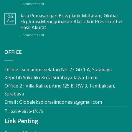
Mataram,
on
Comments Off
Digital
Eco-
Global
Jasa Pemasangan Bowplank Mataram, Global
Cooler
06
Eksplorasi
Berbasis
Aug
Ekplorasi.Menggunakan Alat Ukur Presisi untuk
Pastikan
Limbah
Hasil Akurat
Pondasi
Pertanian,
Kokoh
on
Comments Off
ini
Jasa
Komponen,
Pemasangan
Cara
OFFICE
Bowplank
Kerja,
Mataram,
dan
Global
Manfaatnya
Ekplorasi.Menggunakan
Office : Semampir selatan No. 73 GG 1-A, Surabaya
Alat
Keputih Sukolilo Kota Surabaya Jawa Timur.
Ukur
Office 2 : Villa Kalikepiting 125 B, RW.3, Tambaksari,
Presisi
untuk
Surabaya
Hasil
Email :
Globaleksplorasiindonesia@gmail.com
Akurat
P :
6289-6856-17675
Link Penting