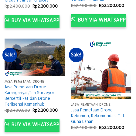
Medan Variatif di Blora
Original
Curre
Rp
2.400.000
Rp
2.200.000
Original
Current
Rp
2.400.000
Rp
2.200.000
price
price
price
price
was:
is:
was:
is:
Rp2.400.000.
Rp2.2
Rp2.400.000.
Rp2.200.000.
BUY VIA WHATSAPP
BUY VIA WHATSAPP
Sale!
Sale!
JASA PEMETAAN DRONE
Jasa Pemetaan Drone
Karanganyar,Tim Surveyor
Bersertifikat dan Drone
Terlisensi Kemenhub
JASA PEMETAAN DRONE
Jasa Pemetaan Drone
Original
Current
Rp
2.400.000
Rp
2.200.000
price
price
Kebumen, Rekomendasi Tata
was:
is:
Guna Lahan
Rp2.400.000.
Rp2.200.000.
BUY VIA WHATSAPP
Original
Curre
Rp
2.400.000
Rp
2.200.000
price
price