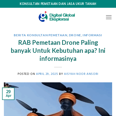
Skip
KONSULTAN PEMETAAN DAN JASA UKUR TANAH
to
content
BERITA KONSULTAN PEMETAAN
,
DRONE
,
INFORMASI
RAB Pemetaan Drone Paling
banyak Untuk Kebutuhan apa? Ini
informasinya
POSTED ON
APRIL 29, 2025
BY
AISYAH NOOR ANSORI
29
Apr