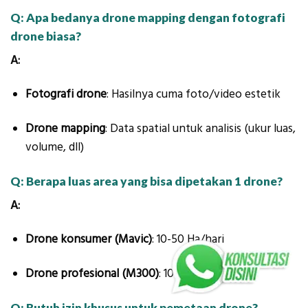
Q: Apa bedanya drone mapping dengan fotografi
drone biasa?
A:
Fotografi drone
: Hasilnya cuma foto/video estetik
Drone mapping
: Data spatial untuk analisis (ukur luas,
volume, dll)
Q: Berapa luas area yang bisa dipetakan 1 drone?
A:
Drone konsumer (Mavic)
: 10-50 Ha/hari
Drone profesional (M300)
: 100-500 Ha/hari
Q: Butuh izin khusus untuk pemetaan drone?