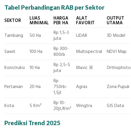
Tabel Perbandingan RAB per Sektor
LUAS
HARGA
ALAT
OUTPUT
SEKTOR
MINIMAL
PER HA
FAVORIT
UTAMA
Rp 1,5-3
Tambang
50 Ha
LiDAR
3D Model
juta
Rp 300-
Sawit
100 Ha
Multispectral
NDVI Map
800rb
Rp 2,5-5
Konstruksi
10 Ha
Mavic 3E
Orthophoto
juta
Rp
Pertanian
20 Ha
750rb-
Agras
Zona Pupuk
1,5jt
Rp 10-
Kota
5 Km²
Wingtra
GIS Data
20jt/Km²
Prediksi Trend 2025