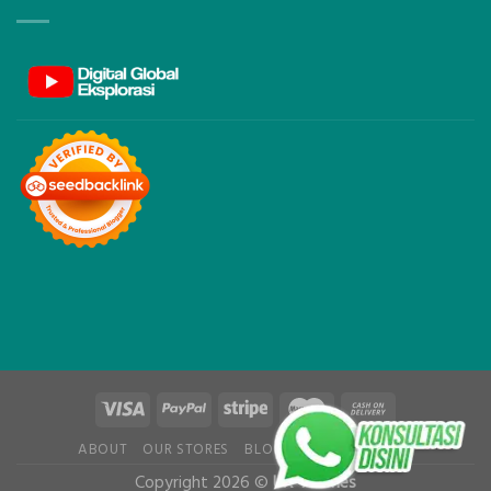
ABOUT
OUR STORES
BLOG
CONTACT
FAQ
Copyright 2026 ©
UX Themes