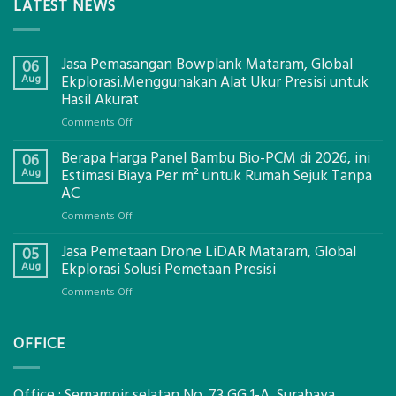
LATEST NEWS
Jasa Pemasangan Bowplank Mataram, Global
06
Aug
Ekplorasi.Menggunakan Alat Ukur Presisi untuk
Hasil Akurat
on
Comments Off
Jasa
Berapa Harga Panel Bambu Bio-PCM di 2026, ini
Pemasangan
06
Bowplank
Aug
Estimasi Biaya Per m² untuk Rumah Sejuk Tanpa
Mataram,
AC
Global
on
Comments Off
Ekplorasi.Menggunakan
Berapa
Alat
Jasa Pemetaan Drone LiDAR Mataram, Global
Harga
05
Ukur
Panel
Aug
Ekplorasi Solusi Pemetaan Presisi
Presisi
Bambu
untuk
on
Comments Off
Bio-
Hasil
Jasa
PCM
Akurat
Pemetaan
di
OFFICE
Drone
2026,
LiDAR
ini
Mataram,
Estimasi
Global
Office : Semampir selatan No. 73 GG 1-A, Surabaya