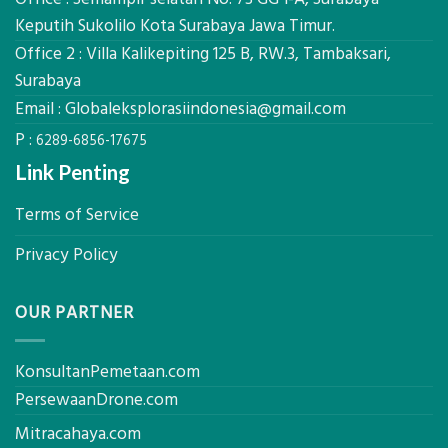
Biaya
Ekplorasi
Keputih Sukolilo Kota Surabaya Jawa Timur.
Per
Solusi
m²
Office 2 : Villa Kalikepiting 125 B, RW.3, Tambaksari,
Pemetaan
untuk
Presisi
Surabaya
Rumah
Sejuk
Email :
Globaleksplorasiindonesia@gmail.com
Tanpa
P :
AC
6289-6856-17675
Link Penting
Terms of Service
Privacy Policy
OUR PARTNER
KonsultanPemetaan.com
PersewaanDrone.com
Mitracahaya.com