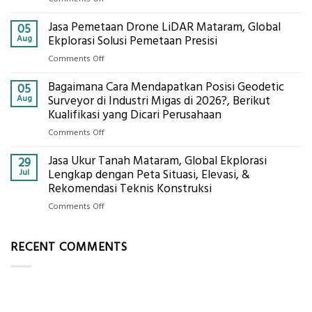
Ekplorasi.Menggunakan
Berapa
Alat
Jasa Pemetaan Drone LiDAR Mataram, Global
Harga
05
Ukur
Panel
Aug
Ekplorasi Solusi Pemetaan Presisi
Presisi
Bambu
untuk
on
Comments Off
Bio-
Hasil
Jasa
PCM
Akurat
Bagaimana Cara Mendapatkan Posisi Geodetic
Pemetaan
05
di
Drone
Aug
Surveyor di Industri Migas di 2026?, Berikut
2026,
LiDAR
Kualifikasi yang Dicari Perusahaan
ini
Mataram,
Estimasi
on
Comments Off
Global
Biaya
Bagaimana
Ekplorasi
Per
Jasa Ukur Tanah Mataram, Global Ekplorasi
Cara
29
Solusi
m²
Mendapatkan
Jul
Lengkap dengan Peta Situasi, Elevasi, &
Pemetaan
untuk
Posisi
Rekomendasi Teknis Konstruksi
Presisi
Rumah
Geodetic
on
Comments Off
Sejuk
Surveyor
Jasa
Tanpa
di
Ukur
AC
Industri
RECENT COMMENTS
Tanah
Migas
Mataram,
di
Global
2026?,
Ekplorasi
Berikut
Lengkap
Kualifikasi
dengan