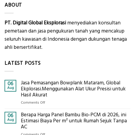
ABOUT
PT. Digital Global Eksplorasi
menyediakan konsultan
pemetaan dan jasa pengukuran tanah yang mencakup
seluruh kawasan di Indonesia dengan dukungan tenaga
ahli bersertifikat.
LATEST POSTS
Jasa Pemasangan Bowplank Mataram, Global
06
Aug
Ekplorasi.Menggunakan Alat Ukur Presisi untuk
Hasil Akurat
on
Comments Off
Jasa
Berapa Harga Panel Bambu Bio-PCM di 2026, ini
Pemasangan
06
Bowplank
Aug
Estimasi Biaya Per m² untuk Rumah Sejuk Tanpa
Mataram,
AC
Global
on
Comments Off