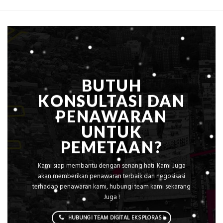
yang
Peta
Dicari
Situasi,
Perusahaan
Elevasi,
&
Rekomendasi
Teknis
Konstruksi
BUTUH
KONSULTASI DAN
PENAWARAN
UNTUK
PEMETAAN?
Kami siap membantu dengan senang hati. Kami Juga
akan memberikan penawaran terbaik dan negosisasi
terhadap penawaran kami, hubungi team kami sekarang
Juga !
HUBUNGI TEAM DIGITAL EKSPLORASI