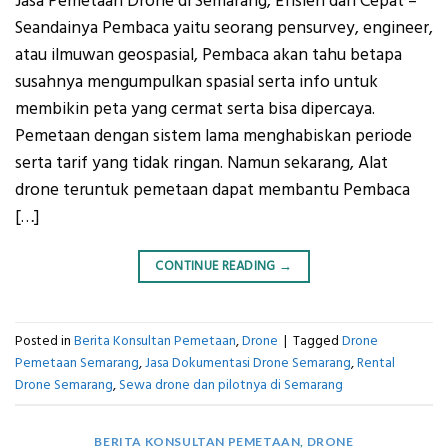
Jasa Pemetaan Drone di Semarang, Efisien dan Cepat –
Seandainya Pembaca yaitu seorang pensurvey, engineer,
atau ilmuwan geospasial, Pembaca akan tahu betapa
susahnya mengumpulkan spasial serta info untuk
membikin peta yang cermat serta bisa dipercaya.
Pemetaan dengan sistem lama menghabiskan periode
serta tarif yang tidak ringan. Namun sekarang, Alat
drone teruntuk pemetaan dapat membantu Pembaca
[…]
CONTINUE READING
→
Posted in
Berita Konsultan Pemetaan
,
Drone
|
Tagged
Drone
Pemetaan Semarang
,
Jasa Dokumentasi Drone Semarang
,
Rental
Drone Semarang
,
Sewa drone dan pilotnya di Semarang
BERITA KONSULTAN PEMETAAN
,
DRONE