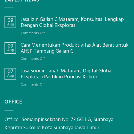
Jasa Izin Galian C Mataram, Konsultasi Lengkap
09
Aug
Dengan Global Eksplorasi
on
Comments Off
Jasa
Cara Menentukan Produktivitas Alat Berat untuk
Izin
09
Galian
Aug
AHSP Tambang Galian C
C
on
Comments Off
Mataram,
Cara
Konsultasi
Jasa Sondir Tanah Mataram, Digital Global
Menentukan
07
Lengkap
Produktivitas
Aug
Eksplorasi Pastikan Pondasi Kokoh
Dengan
Alat
Global
on
Comments Off
Berat
Eksplorasi
Jasa
untuk
Sondir
AHSP
OFFICE
Tanah
Tambang
Mataram,
Galian
Digital
C
Global
Office : Semampir selatan No. 73 GG 1-A, Surabaya
Eksplorasi
Keputih Sukolilo Kota Surabaya Jawa Timur.
Pastikan