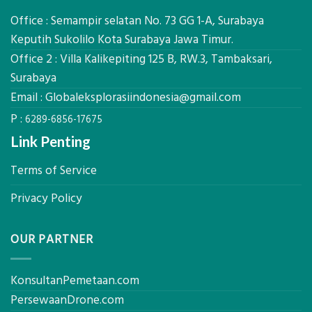
Global
Manfaatnya
Ekplorasi.Menggunakan
Office : Semampir selatan No. 73 GG 1-A, Surabaya
Alat
Keputih Sukolilo Kota Surabaya Jawa Timur.
Ukur
Office 2 : Villa Kalikepiting 125 B, RW.3, Tambaksari,
Presisi
untuk
Surabaya
Hasil
Email :
Globaleksplorasiindonesia@gmail.com
Akurat
P :
6289-6856-17675
Link Penting
Terms of Service
Privacy Policy
OUR PARTNER
KonsultanPemetaan.com
PersewaanDrone.com