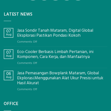
LATEST NEWS
Jasa Sondir Tanah Mataram, Digital Global
07
Aug
Eksplorasi Pastikan Pondasi Kokoh
on
Comments Off
Jasa
Eco-Cooler Berbasis Limbah Pertanian, ini
Sondir
07
Tanah
Aug
Komponen, Cara Kerja, dan Manfaatnya
Mataram,
on
Comments Off
Digital
Eco-
Global
Jasa Pemasangan Bowplank Mataram, Global
Cooler
06
Eksplorasi
Berbasis
Aug
Ekplorasi.Menggunakan Alat Ukur Presisi untuk
Pastikan
Limbah
Hasil Akurat
Pondasi
Pertanian,
Kokoh
on
Comments Off
ini
Jasa
Komponen,
Pemasangan
Cara
OFFICE
Bowplank
Kerja,
Mataram,
dan