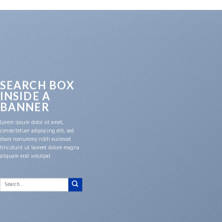
SEARCH BOX
INSIDE A
BANNER
Lorem ipsum dolor sit amet,
consectetuer adipiscing elit, sed
diam nonummy nibh euismod
tincidunt ut laoreet dolore magna
aliquam erat volutpat.
Search
for: