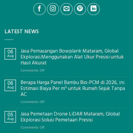
LATEST NEWS
Jasa Pemasangan Bowplank Mataram, Global
06
Aug
Ekplorasi.Menggunakan Alat Ukur Presisi untuk
Hasil Akurat
on
Comments Off
Jasa
Berapa Harga Panel Bambu Bio-PCM di 2026, ini
Pemasangan
06
Bowplank
Aug
Estimasi Biaya Per m² untuk Rumah Sejuk Tanpa
Mataram,
AC
Global
on
Comments Off
Ekplorasi.Menggunakan
Berapa
Alat
Jasa Pemetaan Drone LiDAR Mataram, Global
Harga
05
Ukur
Panel
Aug
Ekplorasi Solusi Pemetaan Presisi
Presisi
Bambu
untuk
on
Comments Off
Bio-
Hasil
Jasa