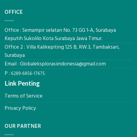
PCM
Akurat
Pemetaan
di
OFFICE
Drone
2026,
LiDAR
ini
Mataram,
Estimasi
Global
Office : Semampir selatan No. 73 GG 1-A, Surabaya
Biaya
Ekplorasi
Keputih Sukolilo Kota Surabaya Jawa Timur.
Per
Solusi
m²
Office 2 : Villa Kalikepiting 125 B, RW.3, Tambaksari,
Pemetaan
untuk
Presisi
Surabaya
Rumah
Sejuk
Email :
Globaleksplorasiindonesia@gmail.com
Tanpa
P :
AC
6289-6856-17675
Link Penting
Terms of Service
Privacy Policy
OUR PARTNER