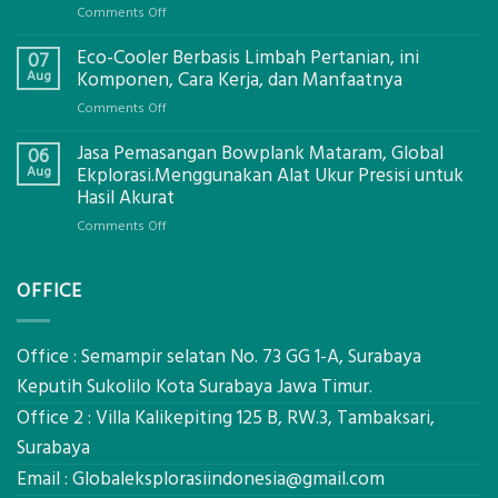
on
Comments Off
Jasa
Eco-Cooler Berbasis Limbah Pertanian, ini
Sondir
07
Tanah
Aug
Komponen, Cara Kerja, dan Manfaatnya
Mataram,
on
Comments Off
Digital
Eco-
Global
Jasa Pemasangan Bowplank Mataram, Global
Cooler
06
Eksplorasi
Berbasis
Aug
Ekplorasi.Menggunakan Alat Ukur Presisi untuk
Pastikan
Limbah
Hasil Akurat
Pondasi
Pertanian,
Kokoh
on
Comments Off
ini
Jasa
Komponen,
Pemasangan
Cara
OFFICE
Bowplank
Kerja,
Mataram,
dan
Global
Manfaatnya
Ekplorasi.Menggunakan
Office : Semampir selatan No. 73 GG 1-A, Surabaya
Alat
Keputih Sukolilo Kota Surabaya Jawa Timur.
Ukur
Office 2 : Villa Kalikepiting 125 B, RW.3, Tambaksari,
Presisi
untuk
Surabaya
Hasil
Email :
Globaleksplorasiindonesia@gmail.com
Akurat