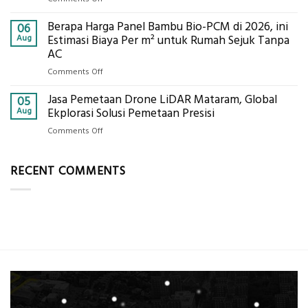
ini
Jasa
Komponen,
Berapa Harga Panel Bambu Bio-PCM di 2026, ini
Pemasangan
06
Cara
Bowplank
Aug
Estimasi Biaya Per m² untuk Rumah Sejuk Tanpa
Kerja,
Mataram,
AC
dan
Global
Manfaatnya
on
Comments Off
Ekplorasi.Menggunakan
Berapa
Alat
Jasa Pemetaan Drone LiDAR Mataram, Global
Harga
05
Ukur
Panel
Aug
Ekplorasi Solusi Pemetaan Presisi
Presisi
Bambu
untuk
on
Comments Off
Bio-
Hasil
Jasa
PCM
Akurat
Pemetaan
di
RECENT COMMENTS
Drone
2026,
LiDAR
ini
Mataram,
Estimasi
Global
Biaya
Ekplorasi
Per
Solusi
m²
Pemetaan
untuk
Presisi
Rumah
Sejuk
Tanpa
AC