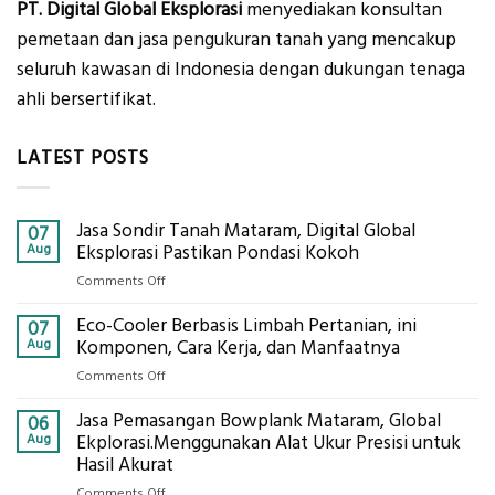
PT. Digital Global Eksplorasi
menyediakan konsultan
pemetaan dan jasa pengukuran tanah yang mencakup
seluruh kawasan di Indonesia dengan dukungan tenaga
ahli bersertifikat.
LATEST POSTS
Jasa Sondir Tanah Mataram, Digital Global
07
Aug
Eksplorasi Pastikan Pondasi Kokoh
on
Comments Off
Jasa
Eco-Cooler Berbasis Limbah Pertanian, ini
Sondir
07
Tanah
Aug
Komponen, Cara Kerja, dan Manfaatnya
Mataram,
on
Comments Off
Digital
Eco-
Global
Jasa Pemasangan Bowplank Mataram, Global
Cooler
06
Eksplorasi
Berbasis
Aug
Ekplorasi.Menggunakan Alat Ukur Presisi untuk
Pastikan
Limbah
Hasil Akurat
Pondasi
Pertanian,
Kokoh
on
Comments Off