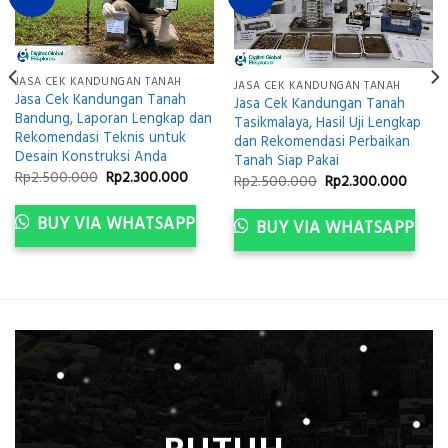
JASA CEK KANDUNGAN TANAH
JASA CEK KANDUNGAN TANAH
Jasa Cek Kandungan Tanah
Jasa Cek Kandungan Tanah
Bandung, Laporan Lengkap dan
Tasikmalaya, Hasil Uji Lengkap
Rekomendasi Teknis untuk
dan Rekomendasi Perbaikan
Desain Konstruksi Anda
Tanah Siap Pakai
Original
Current
Rp
2.500.000
Rp
2.300.000
ent
Original
Curre
Rp
2.500.000
Rp
2.300.000
price
price
price
price
was:
is:
was:
is:
Rp2.500.000.
Rp2.300.000.
300.000.
Rp2.500.000.
Rp2.3
BUY VIA WHATSAPP
BUY VIA WHATSAPP