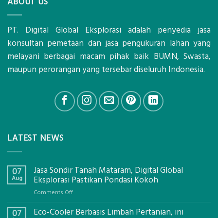
ABOUT US
PT. Digital Global Eksplorasi adalah penyedia jasa
konsultan pemetaan dan jasa pengukuran lahan yang
melayani berbagai macam pihak baik BUMN, Swasta,
maupun perorangan yang tersebar diseluruh Indonesia.
LATEST NEWS
Jasa Sondir Tanah Mataram, Digital Global
07
Aug
Eksplorasi Pastikan Pondasi Kokoh
on
Comments Off
Jasa
Eco-Cooler Berbasis Limbah Pertanian, ini
Sondir
07