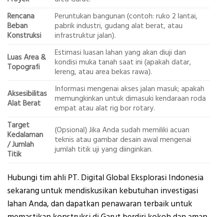
Rencana
Peruntukan bangunan (contoh: ruko 2 lantai,
Beban
pabrik industri, gudang alat berat, atau
Konstruksi
infrastruktur jalan).
Estimasi luasan lahan yang akan diuji dan
Luas Area &
kondisi muka tanah saat ini (apakah datar,
Topografi
lereng, atau area bekas rawa).
Informasi mengenai akses jalan masuk; apakah
Aksesibilitas
memungkinkan untuk dimasuki kendaraan roda
Alat Berat
empat atau alat rig bor rotary.
Target
(Opsional) Jika Anda sudah memiliki acuan
Kedalaman
teknis atau gambar desain awal mengenai
/ Jumlah
jumlah titik uji yang diinginkan.
Titik
Hubungi tim ahli PT. Digital Global Eksplorasi Indonesia
sekarang untuk mendiskusikan kebutuhan investigasi
lahan Anda, dan dapatkan penawaran terbaik untuk