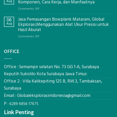
Tanah
Aug
Komponen, Cara Kerja, dan Manfaatnya
Mataram,
on
Comments Off
Digital
Eco-
Global
Jasa Pemasangan Bowplank Mataram, Global
Cooler
06
Eksplorasi
Berbasis
Aug
Ekplorasi.Menggunakan Alat Ukur Presisi untuk
Pastikan
Limbah
Hasil Akurat
Pondasi
Pertanian,
Kokoh
on
Comments Off
ini
Jasa
Komponen,
Pemasangan
Cara
OFFICE
Bowplank
Kerja,
Mataram,
dan
Global
Manfaatnya
Ekplorasi.Menggunakan
Office : Semampir selatan No. 73 GG 1-A, Surabaya
Alat
Keputih Sukolilo Kota Surabaya Jawa Timur.
Ukur
Office 2 : Villa Kalikepiting 125 B, RW.3, Tambaksari,
Presisi
untuk
Surabaya
Hasil
Email :
Globaleksplorasiindonesia@gmail.com
Akurat
P :
6289-6856-17675
Link Penting