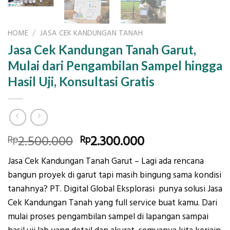
HOME
/
JASA CEK KANDUNGAN TANAH
Jasa Cek Kandungan Tanah Garut,
Mulai dari Pengambilan Sampel hingga
Hasil Uji, Konsultasi Gratis
Original
Current
2.500.000
2.300.000
Rp
Rp
price
price
Jasa Cek Kandungan Tanah Garut – Lagi ada rencana
was:
is:
bangun proyek di garut tapi masih bingung sama kondisi
Rp2.500.000.
Rp2.300.000.
tanahnya? PT. Digital Global Eksplorasi punya solusi Jasa
Cek Kandungan Tanah yang full service buat kamu. Dari
mulai proses pengambilan sampel di lapangan sampai