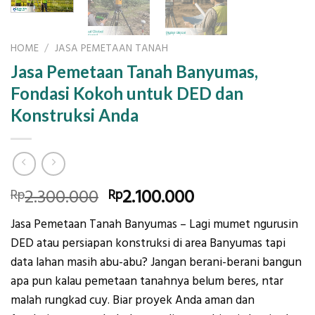
HOME
/
JASA PEMETAAN TANAH
Jasa Pemetaan Tanah Banyumas,
Fondasi Kokoh untuk DED dan
Konstruksi Anda
Original
Current
2.300.000
2.100.000
Rp
Rp
price
price
Jasa Pemetaan Tanah Banyumas – Lagi mumet ngurusin
was:
is:
DED atau persiapan konstruksi di area Banyumas tapi
Rp2.300.000.
Rp2.100.000.
data lahan masih abu-abu? Jangan berani-berani bangun
apa pun kalau pemetaan tanahnya belum beres, ntar
malah rungkad cuy. Biar proyek Anda aman dan