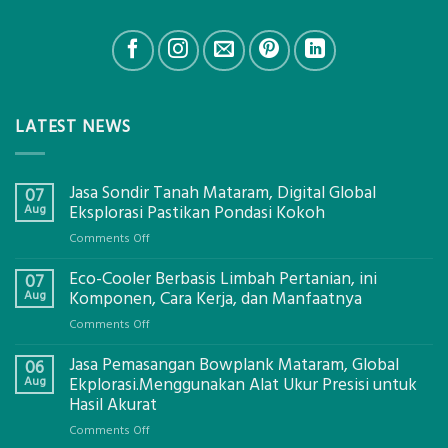
LATEST NEWS
Jasa Sondir Tanah Mataram, Digital Global
07
Aug
Eksplorasi Pastikan Pondasi Kokoh
on
Comments Off
Jasa
Eco-Cooler Berbasis Limbah Pertanian, ini
Sondir
07
Tanah
Aug
Komponen, Cara Kerja, dan Manfaatnya
Mataram,
on
Comments Off
Digital
Eco-
Global
Jasa Pemasangan Bowplank Mataram, Global
Cooler
06
Eksplorasi
Berbasis
Aug
Ekplorasi.Menggunakan Alat Ukur Presisi untuk
Pastikan
Limbah
Hasil Akurat
Pondasi
Pertanian,
Kokoh
on
Comments Off
ini