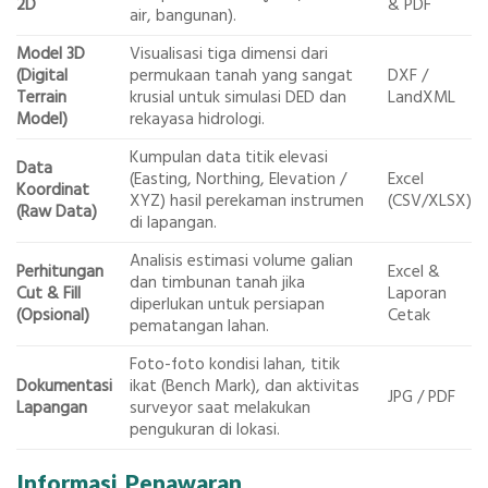
2D
& PDF
air, bangunan).
Model 3D
Visualisasi tiga dimensi dari
(Digital
permukaan tanah yang sangat
DXF /
Terrain
krusial untuk simulasi DED dan
LandXML
Model)
rekayasa hidrologi.
Kumpulan data titik elevasi
Data
(Easting, Northing, Elevation /
Excel
Koordinat
XYZ) hasil perekaman instrumen
(CSV/XLSX)
(Raw Data)
di lapangan.
Analisis estimasi volume galian
Perhitungan
Excel &
dan timbunan tanah jika
Cut & Fill
Laporan
diperlukan untuk persiapan
(Opsional)
Cetak
pematangan lahan.
Foto-foto kondisi lahan, titik
Dokumentasi
ikat (Bench Mark), dan aktivitas
JPG / PDF
Lapangan
surveyor saat melakukan
pengukuran di lokasi.
Informasi Penawaran