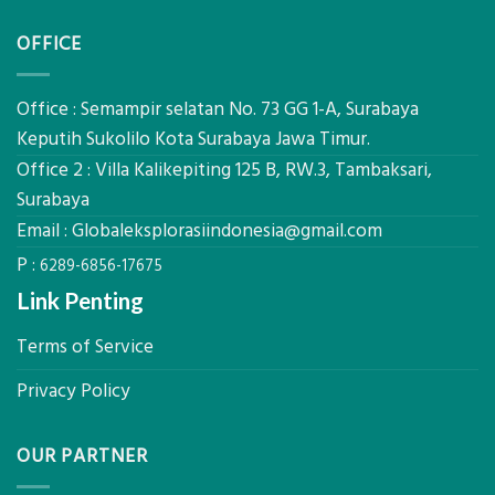
Jasa
Komponen,
Pemasangan
Cara
OFFICE
Bowplank
Kerja,
Mataram,
dan
Global
Manfaatnya
Ekplorasi.Menggunakan
Office : Semampir selatan No. 73 GG 1-A, Surabaya
Alat
Keputih Sukolilo Kota Surabaya Jawa Timur.
Ukur
Office 2 : Villa Kalikepiting 125 B, RW.3, Tambaksari,
Presisi
untuk
Surabaya
Hasil
Email :
Globaleksplorasiindonesia@gmail.com
Akurat
P :
6289-6856-17675
Link Penting
Terms of Service
Privacy Policy
OUR PARTNER