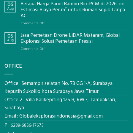
Berapa Harga Panel Bambu Bio-PCM di 2026, ini
Pemasangan
06
Bowplank
Aug
Estimasi Biaya Per m² untuk Rumah Sejuk Tanpa
Mataram,
AC
Global
on
Comments Off
Ekplorasi.Menggunakan
Berapa
Alat
Jasa Pemetaan Drone LiDAR Mataram, Global
Harga
05
Ukur
Panel
Aug
Ekplorasi Solusi Pemetaan Presisi
Presisi
Bambu
untuk
on
Comments Off
Bio-
Hasil
Jasa
PCM
Akurat
Pemetaan
di
OFFICE
Drone
2026,
LiDAR
ini
Mataram,
Estimasi
Global
Office : Semampir selatan No. 73 GG 1-A, Surabaya
Biaya
Ekplorasi
Keputih Sukolilo Kota Surabaya Jawa Timur.
Per
Solusi
m²
Office 2 : Villa Kalikepiting 125 B, RW.3, Tambaksari,
Pemetaan
untuk
Presisi
Surabaya
Rumah
Sejuk
Email :
Globaleksplorasiindonesia@gmail.com
Tanpa
P :
AC
6289-6856-17675