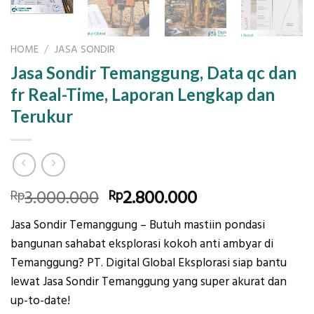
HOME
/
JASA SONDIR
Jasa Sondir Temanggung, Data qc dan
fr Real-Time, Laporan Lengkap dan
Terukur
Original
Current
3.000.000
2.800.000
Rp
Rp
price
price
Jasa Sondir Temanggung – Butuh mastiin pondasi
was:
is:
bangunan sahabat eksplorasi kokoh anti ambyar di
Rp3.000.000.
Rp2.800.000.
Temanggung? PT. Digital Global Eksplorasi siap bantu
lewat Jasa Sondir Temanggung yang super akurat dan
up-to-date!