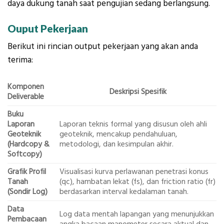
daya dukung tanah saat pengujian sedang berlangsung.
Ouput Pekerjaan
Berikut ini rincian output pekerjaan yang akan anda
terima:
Komponen
Deskripsi Spesifik
Deliverable
Buku
Laporan
Laporan teknis formal yang disusun oleh ahli
Geoteknik
geoteknik, mencakup pendahuluan,
(Hardcopy &
metodologi, dan kesimpulan akhir.
Softcopy)
Grafik Profil
Visualisasi kurva perlawanan penetrasi konus
Tanah
(qc), hambatan lekat (fs), dan friction ratio (fr)
(Sondir Log)
berdasarkan interval kedalaman tanah.
Data
Log data mentah lapangan yang menunjukkan
Pembacaan