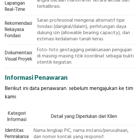
angka bacaan manometer secara aktual dan
Lapangan
terkalibrasi.
Real-Time
Saran profesional mengenai alternatif tipe
Rekomendasi
fondasi (dangkal/dalam), perhitungan daya
Rekayasa
dukung izin (allowable bearing capacity), dan
Fondasi
estimasi kedalaman tanah keras.
Foto-foto geotagging pelaksanaan pengujian
Dokumentasi
di masing-masing titik koordinat sebagai bukti
Visual Proyek
otentik kegiatan.
Informasi Penawaran
Berikut ini data penawaran sebelum mengajukan ke tim
kami:
Kategori
Detail yang Diperlukan dari Klien
Informasi
Identitas
Nama lengkap PIC, nama instansi/perusahaan,
Pemrakarsa
dan nomor kontak yang responsif.