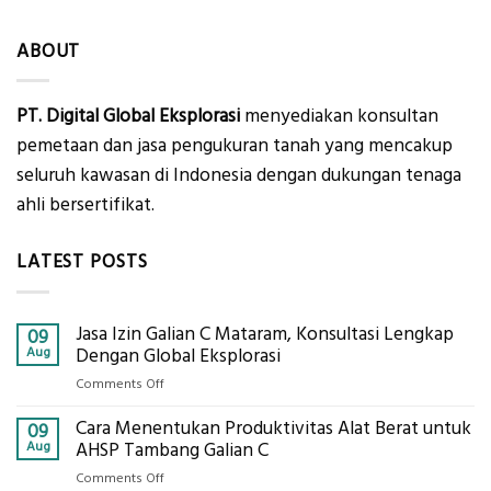
ABOUT
PT. Digital Global Eksplorasi
menyediakan konsultan
pemetaan dan jasa pengukuran tanah yang mencakup
seluruh kawasan di Indonesia dengan dukungan tenaga
ahli bersertifikat.
LATEST POSTS
Jasa Izin Galian C Mataram, Konsultasi Lengkap
09
Aug
Dengan Global Eksplorasi
on
Comments Off
Jasa
Cara Menentukan Produktivitas Alat Berat untuk
Izin
09
Galian
Aug
AHSP Tambang Galian C
C
on
Comments Off
Mataram,