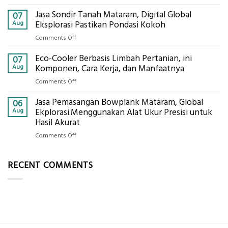
Cara
Konsultasi
Jasa Sondir Tanah Mataram, Digital Global
Menentukan
07
Lengkap
Produktivitas
Aug
Eksplorasi Pastikan Pondasi Kokoh
Dengan
Alat
Global
on
Comments Off
Berat
Eksplorasi
Jasa
untuk
Eco-Cooler Berbasis Limbah Pertanian, ini
Sondir
07
AHSP
Tanah
Aug
Komponen, Cara Kerja, dan Manfaatnya
Tambang
Mataram,
Galian
on
Comments Off
Digital
C
Eco-
Global
Jasa Pemasangan Bowplank Mataram, Global
Cooler
06
Eksplorasi
Berbasis
Aug
Ekplorasi.Menggunakan Alat Ukur Presisi untuk
Pastikan
Limbah
Hasil Akurat
Pondasi
Pertanian,
Kokoh
on
Comments Off
ini
Jasa
Komponen,
Pemasangan
Cara
RECENT COMMENTS
Bowplank
Kerja,
Mataram,
dan
Global
Manfaatnya
Ekplorasi.Menggunakan
Alat
Ukur
Presisi