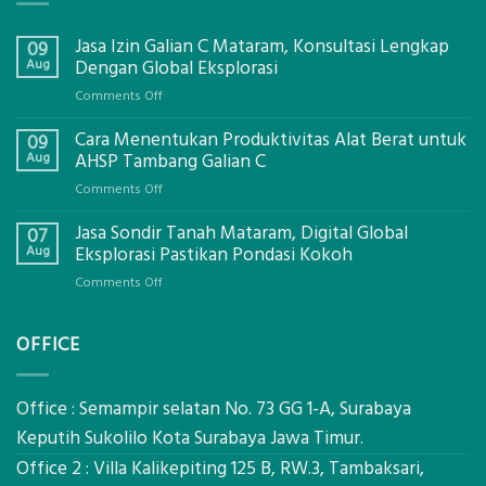
Jasa Izin Galian C Mataram, Konsultasi Lengkap
09
Aug
Dengan Global Eksplorasi
on
Comments Off
Jasa
Cara Menentukan Produktivitas Alat Berat untuk
Izin
09
Galian
Aug
AHSP Tambang Galian C
C
on
Comments Off
Mataram,
Cara
Konsultasi
Jasa Sondir Tanah Mataram, Digital Global
Menentukan
07
Lengkap
Produktivitas
Aug
Eksplorasi Pastikan Pondasi Kokoh
Dengan
Alat
Global
on
Comments Off
Berat
Eksplorasi
Jasa
untuk
Sondir
AHSP
OFFICE
Tanah
Tambang
Mataram,
Galian
Digital
C
Global
Office : Semampir selatan No. 73 GG 1-A, Surabaya
Eksplorasi
Keputih Sukolilo Kota Surabaya Jawa Timur.
Pastikan
Office 2 : Villa Kalikepiting 125 B, RW.3, Tambaksari,
Pondasi