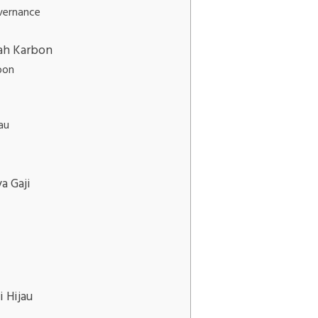
overnance
ah Karbon
bon
au
a Gaji
i Hijau