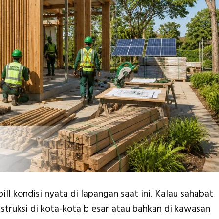
ill kondisi nyata di lapangan saat ini. Kalau sahabat
struksi di kota-kota b esar atau bahkan di kawasan