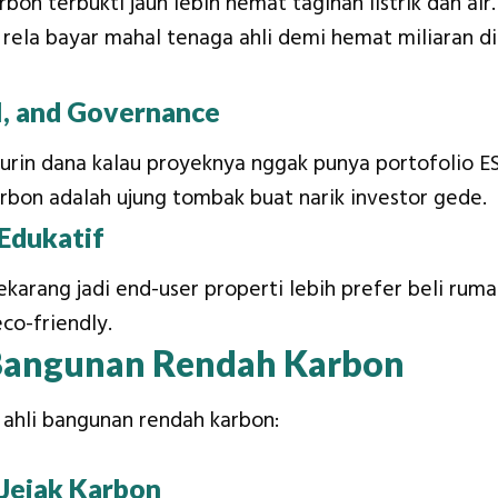
on terbukti jauh lebih hemat tagihan listrik dan air.
rela bayar mahal tenaga ahli demi hemat miliaran di
l, and Governance
curin dana kalau proyeknya nggak punya portofolio E
arbon adalah ujung tombak buat narik investor gede.
Edukatif
ekarang jadi end-user properti lebih prefer beli rum
co-friendly.
 Bangunan Rendah Karbon
 ahli bangunan rendah karbon:
 Jejak Karbon