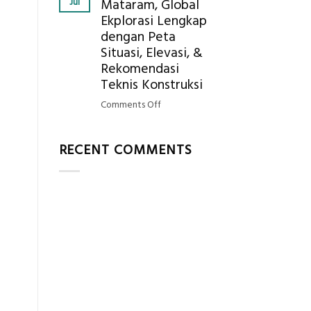
Jul
Mataram, Global
Mendapatkan
Ekplorasi Lengkap
Posisi
dengan Peta
Geodetic
Surveyor
Situasi, Elevasi, &
di
Rekomendasi
Industri
Teknis Konstruksi
Migas
on
Comments Off
di
Jasa
2026?,
Ukur
Berikut
RECENT COMMENTS
Tanah
Kualifikasi
Mataram,
yang
Global
Dicari
Ekplorasi
Perusahaan
Lengkap
dengan
Peta
Situasi,
Elevasi,
&
Rekomendasi