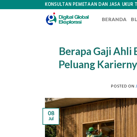
Skip
KONSULTAN PEMETAAN DAN JASA UKUR 
to
BERANDA
B
content
Berapa Gaji Ahli
Peluang Kariernya
POSTED ON
08
Jul