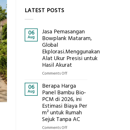
LATEST POSTS
Jasa Pemasangan
06
Aug
Bowplank Mataram,
Global
Ekplorasi.Menggunakan
Alat Ukur Presisi untuk
Hasil Akurat
on
Comments Off
Jasa
Berapa Harga
Pemasangan
06
Aug
Panel Bambu Bio-
Bowplank
PCM di 2026, ini
Mataram,
Estimasi Biaya Per
Global
Ekplorasi.Menggunakan
m² untuk Rumah
Alat
Sejuk Tanpa AC
Ukur
on
Comments Off