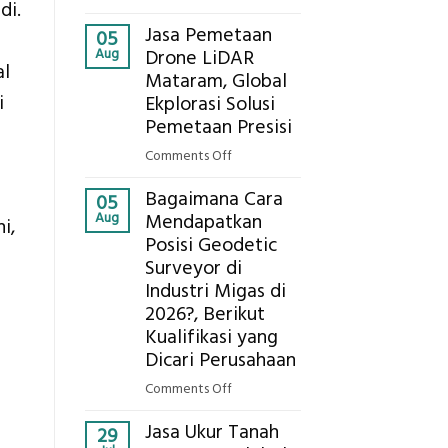
Presisi
di.
Berapa
untuk
Jasa Pemetaan
Harga
05
Hasil
Aug
Drone LiDAR
Panel
Akurat
al
Mataram, Global
Bambu
i
Ekplorasi Solusi
Bio-
PCM
Pemetaan Presisi
di
on
Comments Off
2026,
Jasa
ini
Bagaimana Cara
Pemetaan
05
Estimasi
Aug
Mendapatkan
Drone
i,
Biaya
Posisi Geodetic
LiDAR
Per
Surveyor di
Mataram,
m²
Global
Industri Migas di
untuk
Ekplorasi
2026?, Berikut
Rumah
Solusi
Kualifikasi yang
Sejuk
Pemetaan
Dicari Perusahaan
Tanpa
Presisi
AC
on
Comments Off
Bagaimana
Jasa Ukur Tanah
Cara
29