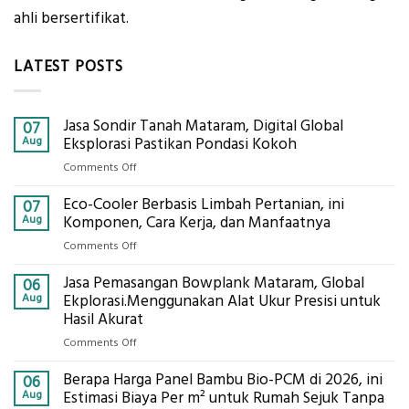
ahli bersertifikat.
LATEST POSTS
Jasa Sondir Tanah Mataram, Digital Global
07
Aug
Eksplorasi Pastikan Pondasi Kokoh
on
Comments Off
Jasa
Eco-Cooler Berbasis Limbah Pertanian, ini
Sondir
07
Tanah
Aug
Komponen, Cara Kerja, dan Manfaatnya
Mataram,
on
Comments Off
Digital
Eco-
Global
Jasa Pemasangan Bowplank Mataram, Global
Cooler
06
Eksplorasi
Berbasis
Aug
Ekplorasi.Menggunakan Alat Ukur Presisi untuk
Pastikan
Limbah
Hasil Akurat
Pondasi
Pertanian,
Kokoh
on
Comments Off
ini
Jasa
Komponen,
Berapa Harga Panel Bambu Bio-PCM di 2026, ini
Pemasangan
06
Cara
Bowplank
Aug
Estimasi Biaya Per m² untuk Rumah Sejuk Tanpa
Kerja,