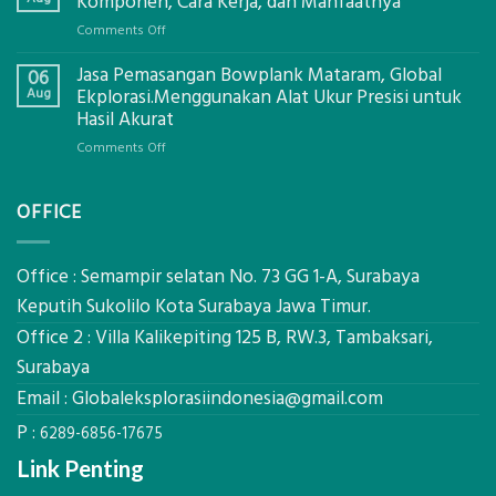
Komponen, Cara Kerja, dan Manfaatnya
Mataram,
on
Comments Off
Digital
Eco-
Global
Jasa Pemasangan Bowplank Mataram, Global
Cooler
06
Eksplorasi
Berbasis
Aug
Ekplorasi.Menggunakan Alat Ukur Presisi untuk
Pastikan
Limbah
Hasil Akurat
Pondasi
Pertanian,
Kokoh
on
Comments Off
ini
Jasa
Komponen,
Pemasangan
Cara
OFFICE
Bowplank
Kerja,
Mataram,
dan
Global
Manfaatnya
Ekplorasi.Menggunakan
Office : Semampir selatan No. 73 GG 1-A, Surabaya
Alat
Keputih Sukolilo Kota Surabaya Jawa Timur.
Ukur
Office 2 : Villa Kalikepiting 125 B, RW.3, Tambaksari,
Presisi
untuk
Surabaya
Hasil
Email :
Globaleksplorasiindonesia@gmail.com
Akurat
P :
6289-6856-17675
Link Penting