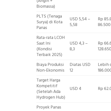
(Angin +
Biomassa)
PLTS (Tenaga
USD 5,54 –
Rp 85.
Surya) di Kota
5,58
86.500
Panas
Rata-rata LCOH
Saat Ini
USD 4,3 –
Rp 66.
(Kondisi
8,3
128.65
Terbaik 2025)
Biaya Produksi
Diatas USD
Lebih 
Non-Ekonomis
12
186.00
Target Harga
Kompetitif
USD 4
Rp 62.
(Setelah Ada
Hydrogen Hub)
Proyek Panas