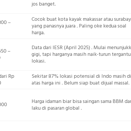
jos banget.
Cocok buat kota kayak m
akassar atau suraba
800 –
yang panasnya juara
. Paling oke kedua soal
harga.
Data dari IESR (April 2025)
. Mulai menunjuk
650 –
gigi, tapi harganya masih naik-turun tergant
0
lokasi.
dari Rp
Sekitar 87% lokasi potensial di Indo masih d
0
atas harga ini
. Belum siap buat dijual massal.
Harga idaman biar bisa saingan sama BBM da
000
laku di pasaran global
.