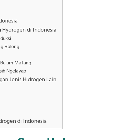
donesia
n Hydrogen di Indonesia
oduksi
ng Bolong
n
ur Belum Matang
sih Ngelayap
an Jenis Hidrogen Lain
rogen di Indonesia