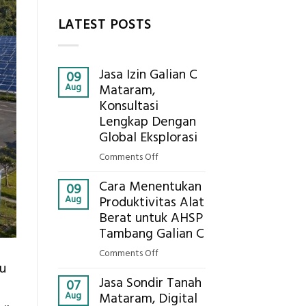
LATEST POSTS
Jasa Izin Galian C
09
Aug
Mataram,
Konsultasi
Lengkap Dengan
Global Eksplorasi
on
Comments Off
Jasa
Cara Menentukan
Izin
09
Aug
Produktivitas Alat
Galian
Berat untuk AHSP
C
Tambang Galian C
Mataram,
Konsultasi
on
Comments Off
Lengkap
au
Cara
Dengan
Jasa Sondir Tanah
Menentukan
07
Global
Aug
Mataram, Digital
Produktivitas