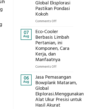
Eksplorasi
sih
Global Eksplorasi
Alat
Pastikan Pondasi
Berat
ng
untuk
Kokoh
AHSP
on
Comments Off
ng
Tambang
Jasa
Galian
Eco-Cooler
Sondir
07
C
Aug
Berbasis Limbah
Tanah
Pertanian, ini
Mataram,
Komponen, Cara
Digital
Global
Kerja, dan
Eksplorasi
Manfaatnya
Pastikan
on
Comments Off
Pondasi
Eco-
Kokoh
Jasa Pemasangan
Cooler
06
Aug
Bowplank Mataram,
Berbasis
Global
Limbah
Ekplorasi.Menggunakan
Pertanian,
ini
Alat Ukur Presisi untuk
Komponen,
Hasil Akurat