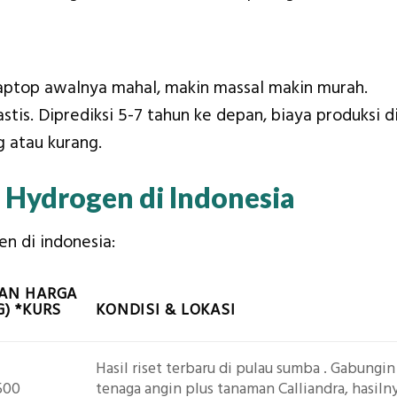
laptop awalnya mahal, makin massal makin murah.
astis. Diprediksi 5-7 tahun ke depan, biaya produksi d
g atau kurang.
 Hydrogen di Indonesia
en di indonesia:
RAN HARGA
G)
*KURS
KONDISI & LOKASI
Hasil riset terbaru di p
ulau sumba
. Gabungin
500
tenaga angin plus tanaman Calliandra, hasiln