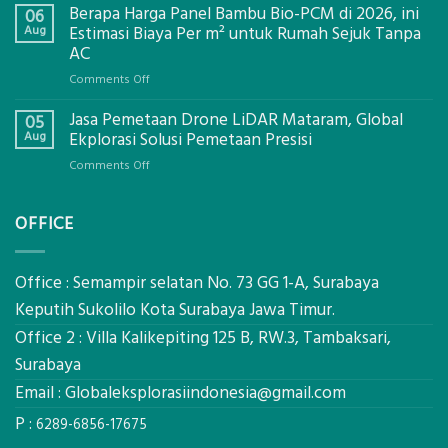
Berapa Harga Panel Bambu Bio-PCM di 2026, ini
Pemasangan
06
Bowplank
Aug
Estimasi Biaya Per m² untuk Rumah Sejuk Tanpa
Mataram,
AC
Global
on
Comments Off
Ekplorasi.Menggunakan
Berapa
Alat
Jasa Pemetaan Drone LiDAR Mataram, Global
Harga
05
Ukur
Panel
Aug
Ekplorasi Solusi Pemetaan Presisi
Presisi
Bambu
untuk
on
Comments Off
Bio-
Hasil
Jasa
PCM
Akurat
Pemetaan
di
OFFICE
Drone
2026,
LiDAR
ini
Mataram,
Estimasi
Global
Office : Semampir selatan No. 73 GG 1-A, Surabaya
Biaya
Ekplorasi
Keputih Sukolilo Kota Surabaya Jawa Timur.
Per
Solusi
m²
Office 2 : Villa Kalikepiting 125 B, RW.3, Tambaksari,
Pemetaan
untuk
Presisi
Surabaya
Rumah
Sejuk
Email :
Globaleksplorasiindonesia@gmail.com
Tanpa
P :
AC
6289-6856-17675