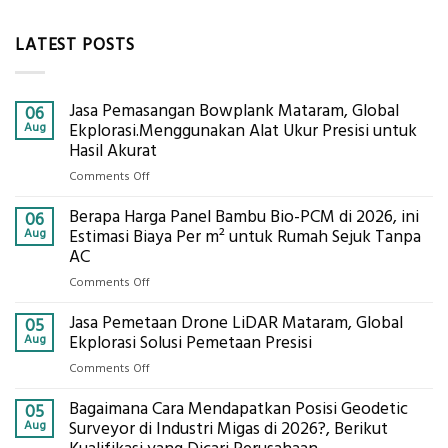
LATEST POSTS
Jasa Pemasangan Bowplank Mataram, Global
06
Aug
Ekplorasi.Menggunakan Alat Ukur Presisi untuk
Hasil Akurat
on
Comments Off
Jasa
Berapa Harga Panel Bambu Bio-PCM di 2026, ini
Pemasangan
06
Bowplank
Aug
Estimasi Biaya Per m² untuk Rumah Sejuk Tanpa
Mataram,
AC
Global
on
Comments Off
Ekplorasi.Menggunakan
Berapa
Alat
Jasa Pemetaan Drone LiDAR Mataram, Global
Harga
05
Ukur
Panel
Aug
Ekplorasi Solusi Pemetaan Presisi
Presisi
Bambu
untuk
on
Comments Off
Bio-
Hasil
Jasa
PCM
Akurat
Bagaimana Cara Mendapatkan Posisi Geodetic
Pemetaan
05
di
Drone
Aug
Surveyor di Industri Migas di 2026?, Berikut
2026,
LiDAR