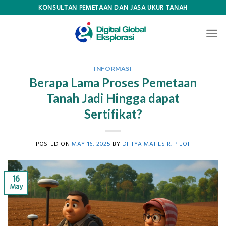
Skip
KONSULTAN PEMETAAN DAN JASA UKUR TANAH
to
content
INFORMASI
Berapa Lama Proses Pemetaan
Tanah Jadi Hingga dapat
Sertifikat?
POSTED ON
MAY 16, 2025
BY
DHTYA MAHES R. PILOT
16
May