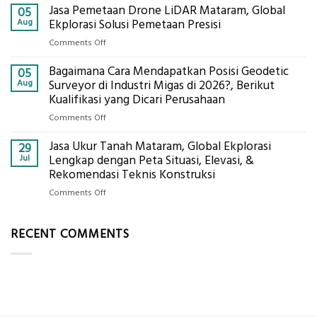
Alat
Jasa Pemetaan Drone LiDAR Mataram, Global
Harga
05
Ukur
Panel
Aug
Ekplorasi Solusi Pemetaan Presisi
Presisi
Bambu
untuk
on
Comments Off
Bio-
Hasil
Jasa
PCM
Akurat
Bagaimana Cara Mendapatkan Posisi Geodetic
Pemetaan
05
di
Drone
Aug
Surveyor di Industri Migas di 2026?, Berikut
2026,
LiDAR
Kualifikasi yang Dicari Perusahaan
ini
Mataram,
Estimasi
on
Comments Off
Global
Biaya
Bagaimana
Ekplorasi
Per
Jasa Ukur Tanah Mataram, Global Ekplorasi
Cara
29
Solusi
m²
Mendapatkan
Jul
Lengkap dengan Peta Situasi, Elevasi, &
Pemetaan
untuk
Posisi
Rekomendasi Teknis Konstruksi
Presisi
Rumah
Geodetic
on
Comments Off
Sejuk
Surveyor
Jasa
Tanpa
di
Ukur
AC
Industri
RECENT COMMENTS
Tanah
Migas
Mataram,
di
Global
2026?,
Ekplorasi
Berikut
Lengkap
Kualifikasi
dengan
yang
Peta