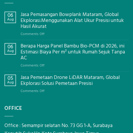
Jasa Pemasangan Bowplank Mataram, Global
06
Aug
Ekplorasi.Menggunakan Alat Ukur Presisi untuk
Hasil Akurat
on
Comments Off
Jasa
Berapa Harga Panel Bambu Bio-PCM di 2026, ini
Pemasangan
06
Bowplank
Aug
Estimasi Biaya Per m² untuk Rumah Sejuk Tanpa
Mataram,
AC
Global
on
Comments Off
Ekplorasi.Menggunakan
Berapa
Alat
Jasa Pemetaan Drone LiDAR Mataram, Global
Harga
05
Ukur
Panel
Aug
Ekplorasi Solusi Pemetaan Presisi
Presisi
Bambu
untuk
on
Comments Off
Bio-
Hasil
Jasa
PCM
Akurat
Pemetaan
di
OFFICE
Drone
2026,
LiDAR
ini
Mataram,
Estimasi
Global
Office : Semampir selatan No. 73 GG 1-A, Surabaya
Biaya
Ekplorasi
Per