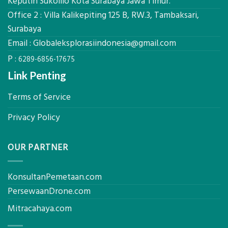
Keputih Sukolilo Kota Surabaya Jawa Timur.
Solusi
m²
Office 2 : Villa Kalikepiting 125 B, RW.3, Tambaksari,
Pemetaan
untuk
Presisi
Surabaya
Rumah
Sejuk
Email :
Globaleksplorasiindonesia@gmail.com
Tanpa
P :
AC
6289-6856-17675
Link Penting
Terms of Service
Privacy Policy
OUR PARTNER
KonsultanPemetaan.com
PersewaanDrone.com
Mitracahaya.com