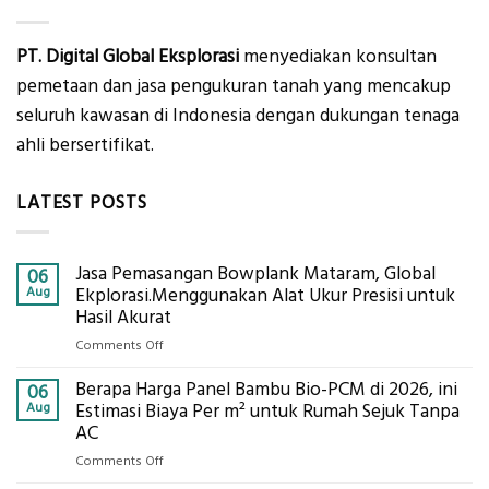
PT. Digital Global Eksplorasi
menyediakan konsultan
pemetaan dan jasa pengukuran tanah yang mencakup
seluruh kawasan di Indonesia dengan dukungan tenaga
ahli bersertifikat.
LATEST POSTS
Jasa Pemasangan Bowplank Mataram, Global
06
Aug
Ekplorasi.Menggunakan Alat Ukur Presisi untuk
Hasil Akurat
on
Comments Off
Jasa
Berapa Harga Panel Bambu Bio-PCM di 2026, ini
Pemasangan
06
Bowplank
Aug
Estimasi Biaya Per m² untuk Rumah Sejuk Tanpa
Mataram,
AC
Global
on
Comments Off
Ekplorasi.Menggunakan
Berapa