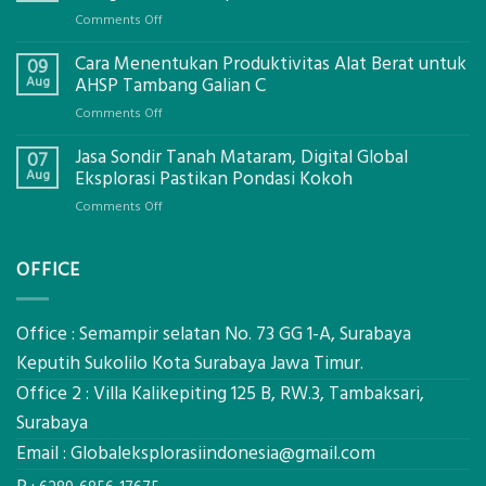
on
Comments Off
Jasa
Cara Menentukan Produktivitas Alat Berat untuk
Izin
09
Galian
Aug
AHSP Tambang Galian C
C
on
Comments Off
Mataram,
Cara
Konsultasi
Jasa Sondir Tanah Mataram, Digital Global
Menentukan
07
Lengkap
Produktivitas
Aug
Eksplorasi Pastikan Pondasi Kokoh
Dengan
Alat
Global
on
Comments Off
Berat
Eksplorasi
Jasa
untuk
Sondir
AHSP
OFFICE
Tanah
Tambang
Mataram,
Galian
Digital
C
Global
Office : Semampir selatan No. 73 GG 1-A, Surabaya
Eksplorasi
Keputih Sukolilo Kota Surabaya Jawa Timur.
Pastikan
Office 2 : Villa Kalikepiting 125 B, RW.3, Tambaksari,
Pondasi
Kokoh
Surabaya
Email :
Globaleksplorasiindonesia@gmail.com