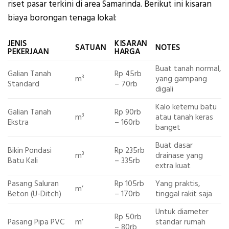
riset pasar terkini di area Samarinda. Berikut ini kisaran
biaya borongan tenaga lokal:
JENIS
KISARAN
SATUAN
NOTES
PEKERJAAN
HARGA
Buat tanah normal,
Galian Tanah
Rp 45rb
m³
yang gampang
Standard
– 70rb
digali
Kalo ketemu batu
Galian Tanah
Rp 90rb
m³
atau tanah keras
Ekstra
– 160rb
banget
Buat dasar
Bikin Pondasi
Rp 235rb
m³
drainase yang
Batu Kali
– 335rb
extra kuat
Pasang Saluran
Rp 105rb
Yang praktis,
m’
Beton (U-Ditch)
– 170rb
tinggal rakit saja
Untuk diameter
Rp 50rb
Pasang Pipa PVC
m’
standar rumah
– 80rb