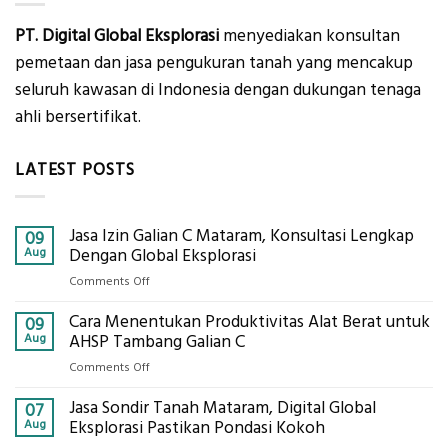
PT. Digital Global Eksplorasi
menyediakan konsultan
pemetaan dan jasa pengukuran tanah yang mencakup
seluruh kawasan di Indonesia dengan dukungan tenaga
ahli bersertifikat.
LATEST POSTS
Jasa Izin Galian C Mataram, Konsultasi Lengkap
09
Aug
Dengan Global Eksplorasi
on
Comments Off
Jasa
Cara Menentukan Produktivitas Alat Berat untuk
Izin
09
Galian
Aug
AHSP Tambang Galian C
C
on
Comments Off
Mataram,
Cara
Konsultasi
Jasa Sondir Tanah Mataram, Digital Global
Menentukan
07
Lengkap
Produktivitas
Aug
Eksplorasi Pastikan Pondasi Kokoh
Dengan
Alat