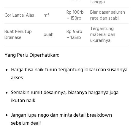
tangga
Rp 100rb
Biar dasar saluran
Cor Lantai Alas
m³
– 150rb
rata dan stabil
Tergantung
Buat Penutup
Rp 55rb
buah
material dan
Drainase
– 125rb
ukurannya
Yang Perlu Diperhatikan:
Harga bisa naik turun tergantung lokasi dan susahnya
akses
Semakin rumit desainnya, biasanya harganya juga
ikutan naik
Jangan lupa nego dan minta detail breakdown
sebelum deal!