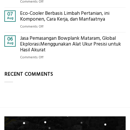
Global
on
Comments Off
Berat
Eksplorasi
Jasa
untuk
Eco-Cooler Berbasis Limbah Pertanian, ini
Sondir
07
AHSP
Tanah
Aug
Komponen, Cara Kerja, dan Manfaatnya
Tambang
Mataram,
Galian
on
Comments Off
Digital
C
Eco-
Global
Jasa Pemasangan Bowplank Mataram, Global
Cooler
06
Eksplorasi
Berbasis
Aug
Ekplorasi.Menggunakan Alat Ukur Presisi untuk
Pastikan
Limbah
Hasil Akurat
Pondasi
Pertanian,
Kokoh
on
Comments Off
ini
Jasa
Komponen,
Pemasangan
Cara
RECENT COMMENTS
Bowplank
Kerja,
Mataram,
dan
Global
Manfaatnya
Ekplorasi.Menggunakan
Alat
Ukur
Presisi
untuk
Hasil
Akurat