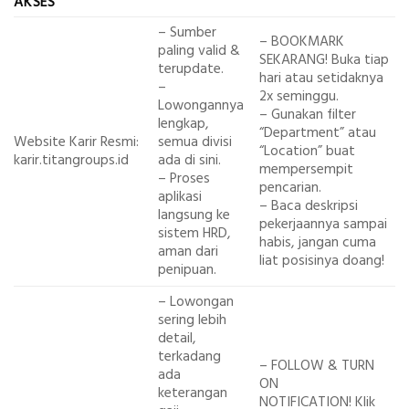
AKSES
– Sumber
– BOOKMARK
paling valid &
SEKARANG! Buka tiap
terupdate.
hari atau setidaknya
–
2x seminggu.
Lowongannya
– Gunakan filter
lengkap,
“Department” atau
Website Karir Resmi:
semua divisi
“Location” buat
karir.titangroups.id
ada di sini.
mempersempit
– Proses
pencarian.
aplikasi
– Baca deskripsi
langsung ke
pekerjaannya sampai
sistem HRD,
habis, jangan cuma
aman dari
liat posisinya doang!
penipuan.
– Lowongan
sering lebih
detail,
terkadang
– FOLLOW & TURN
ada
ON
keterangan
NOTIFICATION! Klik