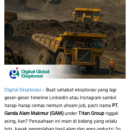
Digital Eksplorasi
– Buat sahabat eksplorasi yang lagi
geser-geser timeline LinkedIn atau Instagram sambil
harap-harap cemas nemuin
dream job
, pasti nama
PT.
Ganda Alam Makmur (GAM)
under
Titan Group
nggak
asing, kan? Perusahaan ini main di bidang yang selalu
hits, kayak pengolahan hasil alam dan agro-industri. So,