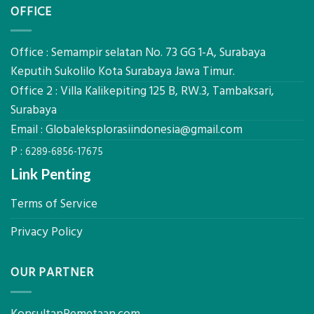
AHSP
OFFICE
Tanah
Tambang
Mataram,
Galian
Digital
C
Global
Office : Semampir selatan No. 73 GG 1-A, Surabaya
Eksplorasi
Keputih Sukolilo Kota Surabaya Jawa Timur.
Pastikan
Office 2 : Villa Kalikepiting 125 B, RW.3, Tambaksari,
Pondasi
Kokoh
Surabaya
Email :
Globaleksplorasiindonesia@gmail.com
P :
6289-6856-17675
Link Penting
Terms of Service
Privacy Policy
OUR PARTNER