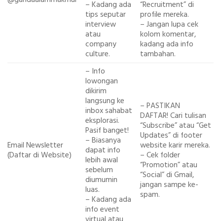
– Kadang ada
“Recruitment” di
tips seputar
profile mereka.
interview
– Jangan lupa cek
atau
kolom komentar,
company
kadang ada info
culture.
tambahan.
– Info
lowongan
dikirim
langsung ke
– PASTIKAN
inbox sahabat
DAFTAR! Cari tulisan
eksplorasi.
“Subscribe” atau “Get
Pasif banget!
Updates” di footer
– Biasanya
Email Newsletter
website karir mereka.
dapat info
(Daftar di Website)
– Cek folder
lebih awal
“Promotion” atau
sebelum
“Social” di Gmail,
diumumin
jangan sampe ke-
luas.
spam.
– Kadang ada
info event
virtual atau