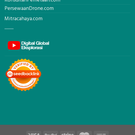
KonsultanPemetaan.com
PersewaanDrone.com
Mitracahaya.com