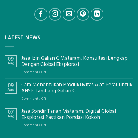
LATEST NEWS
Jasa Izin Galian C Mataram, Konsultasi Lengkap
09
Aug
Dengan Global Eksplorasi
on
Comments Off
Jasa
Cara Menentukan Produktivitas Alat Berat untuk
Izin
09
Galian
Aug
AHSP Tambang Galian C
C
on
Comments Off
Mataram,
Cara
Konsultasi
Jasa Sondir Tanah Mataram, Digital Global
Menentukan
07
Lengkap
Produktivitas
Aug
Eksplorasi Pastikan Pondasi Kokoh
Dengan
Alat
Global
on
Comments Off
Berat
Eksplorasi
Jasa
untuk
Sondir