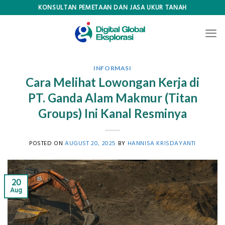
Skip
KONSULTAN PEMETAAN DAN JASA UKUR TANAH
to
content
INFORMASI
Cara Melihat Lowongan Kerja di
PT. Ganda Alam Makmur (Titan
Groups) Ini Kanal Resminya
POSTED ON
AUGUST 20, 2025
BY
HANNISA KRISDAYANTI
20
Aug