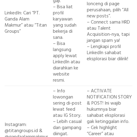
gaji.
lonceng di page
– Bisa liat
perusahaan, pilih “All
LinkedIn: Cari “PT.
profil
new posts”.
Ganda Alam
karyawan
– Connect sama HRD
Makmur” atau “Titan
yang sudah
atau Talent
Groups”
bekerja di
Acquisition-nya, tapi
sana.
jangan spam ya!
– Bisa
– Lengkapi profil
langsung
LinkedIn sahabat
apply lewat
eksplorasi biar dilirik!
LinkedIn atau
diarahkan ke
website
resmi.
– Info
– ACTIVATE
lowongan
NOTIFICATION STORY
sering di-post
& POST! Ini wajib
lewat feed
hukumnya biar
atau IG Story.
sahabat eksplorasi
– Lebih casual
gak ketinggalan info.
Instagram:
dan gampang
– Cek highlight
@titangroups.id &
diingat.
“Career” atau
@gandaalammakmur