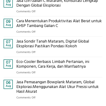
Jasa Izin Galian C Mataram, Konsultasi Lengkap
09
Aug
Dengan Global Eksplorasi
on
Comments Off
Jasa
Cara Menentukan Produktivitas Alat Berat untuk
Izin
09
Galian
Aug
AHSP Tambang Galian C
C
on
Comments Off
Mataram,
Cara
Konsultasi
Jasa Sondir Tanah Mataram, Digital Global
Menentukan
07
Lengkap
Produktivitas
Aug
Eksplorasi Pastikan Pondasi Kokoh
Dengan
Alat
Global
on
Comments Off
Berat
Eksplorasi
Jasa
untuk
Eco-Cooler Berbasis Limbah Pertanian, ini
Sondir
07
AHSP
Tanah
Aug
Komponen, Cara Kerja, dan Manfaatnya
Tambang
Mataram,
Galian
on
Comments Off
Digital
C
Eco-
Global
Jasa Pemasangan Bowplank Mataram, Global
Cooler
06
Eksplorasi
Berbasis
Aug
Ekplorasi.Menggunakan Alat Ukur Presisi untuk
Pastikan
Limbah
Hasil Akurat
Pondasi
Pertanian,
Kokoh
on
Comments Off
ini
Jasa
Komponen,