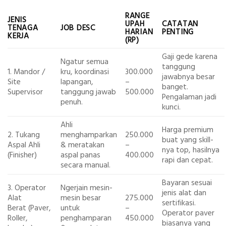
RANGE
JENIS
UPAH
CATATAN
TENAGA
JOB DESC
HARIAN
PENTING
KERJA
(RP)
Gaji gede karena
Ngatur semua
tanggung
1. Mandor /
kru, koordinasi
300.000
jawabnya besar
Site
lapangan,
–
banget.
Supervisor
tanggung jawab
500.000
Pengalaman jadi
penuh.
kunci.
Ahli
Harga premium
2. Tukang
menghamparkan
250.000
buat yang skill-
Aspal Ahli
& meratakan
–
nya top, hasilnya
(Finisher)
aspal panas
400.000
rapi dan cepat.
secara manual.
Bayaran sesuai
3. Operator
Ngerjain mesin-
jenis alat dan
Alat
mesin besar
275.000
sertifikasi.
Berat (Paver,
untuk
–
Operator paver
Roller,
penghamparan
450.000
biasanya yang