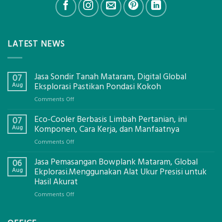
LATEST NEWS
Jasa Sondir Tanah Mataram, Digital Global
07
Aug
Eksplorasi Pastikan Pondasi Kokoh
on
Comments Off
Jasa
Eco-Cooler Berbasis Limbah Pertanian, ini
Sondir
07
Tanah
Aug
Komponen, Cara Kerja, dan Manfaatnya
Mataram,
on
Comments Off
Digital
Eco-
Global
Jasa Pemasangan Bowplank Mataram, Global
Cooler
06
Eksplorasi
Berbasis
Aug
Ekplorasi.Menggunakan Alat Ukur Presisi untuk
Pastikan
Limbah
Hasil Akurat
Pondasi
Pertanian,
Kokoh
on
Comments Off
ini
Jasa
Komponen,
Pemasangan
Cara