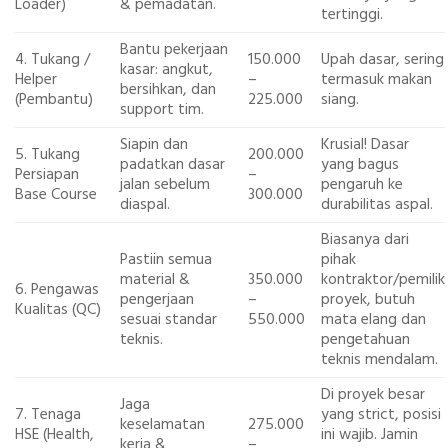
Loader)
& pemadatan.
tertinggi.
Bantu pekerjaan
4. Tukang /
150.000
Upah dasar, sering
kasar: angkut,
Helper
–
termasuk makan
bersihkan, dan
(Pembantu)
225.000
siang.
support tim.
Siapin dan
Krusial! Dasar
5. Tukang
200.000
padatkan dasar
yang bagus
Persiapan
–
jalan sebelum
pengaruh ke
Base Course
300.000
diaspal.
durabilitas aspal.
Biasanya dari
Pastiin semua
pihak
material &
350.000
kontraktor/pemilik
6. Pengawas
pengerjaan
–
proyek, butuh
Kualitas (QC)
sesuai standar
550.000
mata elang dan
teknis.
pengetahuan
teknis mendalam.
Di proyek besar
Jaga
7. Tenaga
yang strict, posisi
keselamatan
275.000
HSE (Health,
ini wajib. Jamin
kerja &
–