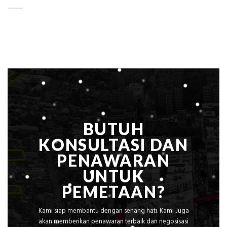
LiDAR
ini
Mataram,
Estimasi
Global
Biaya
Ekplorasi
Per
Solusi
m²
Pemetaan
untuk
Presisi
Rumah
Sejuk
Tanpa
AC
BUTUH
KONSULTASI DAN
PENAWARAN
UNTUK
PEMETAAN?
Kami siap membantu dengan senang hati. Kami Juga
akan memberikan penawaran terbaik dan negosisasi