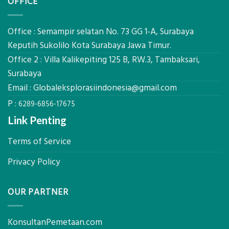
OFFICE
Bowplank
Kerja,
Mataram,
dan
Global
Manfaatnya
Ekplorasi.Menggunakan
Office : Semampir selatan No. 73 GG 1-A, Surabaya
Alat
Keputih Sukolilo Kota Surabaya Jawa Timur.
Ukur
Office 2 : Villa Kalikepiting 125 B, RW.3, Tambaksari,
Presisi
untuk
Surabaya
Hasil
Email :
Globaleksplorasiindonesia@gmail.com
Akurat
P :
6289-6856-17675
Link Penting
Terms of Service
Privacy Policy
OUR PARTNER
KonsultanPemetaan.com