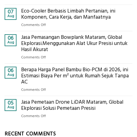
Jasa
Eco-Cooler Berbasis Limbah Pertanian, ini
Sondir
07
Tanah
Aug
Komponen, Cara Kerja, dan Manfaatnya
Mataram,
on
Comments Off
Digital
Eco-
Global
Jasa Pemasangan Bowplank Mataram, Global
Cooler
06
Eksplorasi
Berbasis
Aug
Ekplorasi.Menggunakan Alat Ukur Presisi untuk
Pastikan
Limbah
Hasil Akurat
Pondasi
Pertanian,
Kokoh
on
Comments Off
ini
Jasa
Komponen,
Berapa Harga Panel Bambu Bio-PCM di 2026, ini
Pemasangan
06
Cara
Bowplank
Aug
Estimasi Biaya Per m² untuk Rumah Sejuk Tanpa
Kerja,
Mataram,
AC
dan
Global
Manfaatnya
on
Comments Off
Ekplorasi.Menggunakan
Berapa
Alat
Jasa Pemetaan Drone LiDAR Mataram, Global
Harga
05
Ukur
Panel
Aug
Ekplorasi Solusi Pemetaan Presisi
Presisi
Bambu
untuk
on
Comments Off
Bio-
Hasil
Jasa
PCM
Akurat
Pemetaan
di
RECENT COMMENTS
Drone
2026,