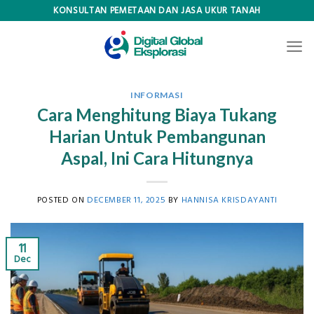
Skip
KONSULTAN PEMETAAN DAN JASA UKUR TANAH
to
content
INFORMASI
Cara Menghitung Biaya Tukang
Harian Untuk Pembangunan
Aspal, Ini Cara Hitungnya
POSTED ON
DECEMBER 11, 2025
BY
HANNISA KRISDAYANTI
11
Dec