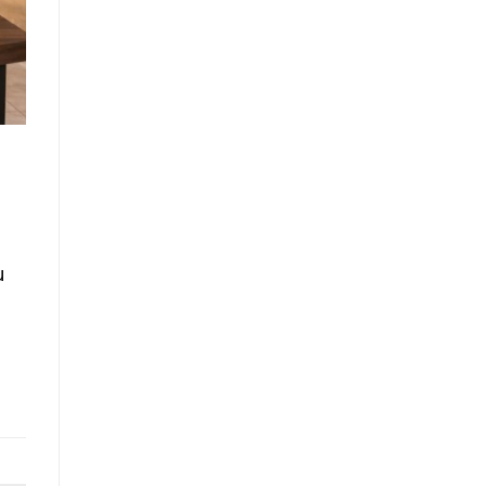
Elevasi,
&
Rekomendasi
Teknis
Konstruksi
u