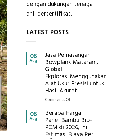
dengan dukungan tenaga
ahli bersertifikat.
LATEST POSTS
Jasa Pemasangan
06
Aug
Bowplank Mataram,
Global
Ekplorasi.Menggunakan
Alat Ukur Presisi untuk
Hasil Akurat
on
Comments Off
Jasa
Berapa Harga
Pemasangan
06
Aug
Panel Bambu Bio-
Bowplank
PCM di 2026, ini
Mataram,
Estimasi Biaya Per
Global