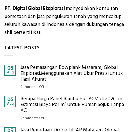
PT. Digital Global Eksplorasi
menyediakan konsultan
pemetaan dan jasa pengukuran tanah yang mencakup
seluruh kawasan di Indonesia dengan dukungan tenaga
ahli bersertifikat.
LATEST POSTS
Jasa Pemasangan Bowplank Mataram, Global
06
Aug
Ekplorasi.Menggunakan Alat Ukur Presisi untuk
Hasil Akurat
on
Comments Off
Jasa
Berapa Harga Panel Bambu Bio-PCM di 2026, ini
Pemasangan
06
Bowplank
Aug
Estimasi Biaya Per m² untuk Rumah Sejuk Tanpa
Mataram,
AC
Global
on
Comments Off
Ekplorasi.Menggunakan
Berapa
Alat
Jasa Pemetaan Drone LiDAR Mataram, Global
Harga
05
Ukur