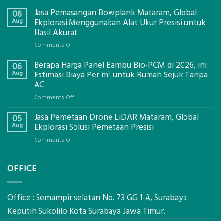
Jasa Pemasangan Bowplank Mataram, Global
06
Aug
Ekplorasi.Menggunakan Alat Ukur Presisi untuk
Hasil Akurat
on
Comments Off
Jasa
Berapa Harga Panel Bambu Bio-PCM di 2026, ini
Pemasangan
06
Bowplank
Aug
Estimasi Biaya Per m² untuk Rumah Sejuk Tanpa
Mataram,
AC
Global
on
Comments Off
Ekplorasi.Menggunakan
Berapa
Alat
Jasa Pemetaan Drone LiDAR Mataram, Global
Harga
05
Ukur
Panel
Aug
Ekplorasi Solusi Pemetaan Presisi
Presisi
Bambu
untuk
on
Comments Off
Bio-
Hasil
Jasa
PCM
Akurat
Pemetaan
di
OFFICE
Drone
2026,
LiDAR
ini
Mataram,
Estimasi
Global
Office : Semampir selatan No. 73 GG 1-A, Surabaya
Biaya
Ekplorasi
Keputih Sukolilo Kota Surabaya Jawa Timur.
Per
Solusi
m²