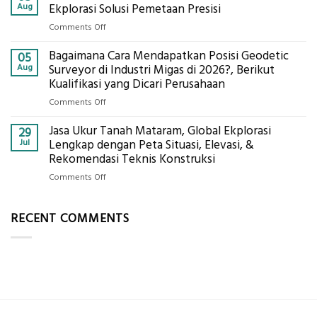
Panel
Aug
Ekplorasi Solusi Pemetaan Presisi
Presisi
Bambu
untuk
on
Comments Off
Bio-
Hasil
Jasa
PCM
Akurat
Bagaimana Cara Mendapatkan Posisi Geodetic
Pemetaan
05
di
Drone
Aug
Surveyor di Industri Migas di 2026?, Berikut
2026,
LiDAR
Kualifikasi yang Dicari Perusahaan
ini
Mataram,
Estimasi
on
Comments Off
Global
Biaya
Bagaimana
Ekplorasi
Per
Jasa Ukur Tanah Mataram, Global Ekplorasi
Cara
29
Solusi
m²
Mendapatkan
Jul
Lengkap dengan Peta Situasi, Elevasi, &
Pemetaan
untuk
Posisi
Rekomendasi Teknis Konstruksi
Presisi
Rumah
Geodetic
on
Comments Off
Sejuk
Surveyor
Jasa
Tanpa
di
Ukur
AC
Industri
RECENT COMMENTS
Tanah
Migas
Mataram,
di
Global
2026?,
Ekplorasi
Berikut
Lengkap
Kualifikasi
dengan
yang
Peta
Dicari
Situasi,
Perusahaan