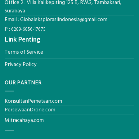
Office 2 : Villa Kalikepiting 125 B, RW.3, Tambaksari,
Pemetaan
untuk
Presisi
Surabaya
Rumah
Sejuk
Email :
Globaleksplorasiindonesia@gmail.com
Tanpa
P :
AC
6289-6856-17675
Link Penting
Terms of Service
Privacy Policy
OUR PARTNER
KonsultanPemetaan.com
PersewaanDrone.com
Mitracahaya.com