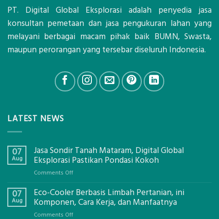
PT. Digital Global Eksplorasi adalah penyedia jasa
konsultan pemetaan dan jasa pengukuran lahan yang
melayani berbagai macam pihak baik BUMN, Swasta,
maupun perorangan yang tersebar diseluruh Indonesia.
LATEST NEWS
Jasa Sondir Tanah Mataram, Digital Global
07
Aug
Eksplorasi Pastikan Pondasi Kokoh
on
Comments Off
Jasa
Eco-Cooler Berbasis Limbah Pertanian, ini
Sondir
07
Tanah
Aug
Komponen, Cara Kerja, dan Manfaatnya
Mataram,
on
Comments Off
Digital