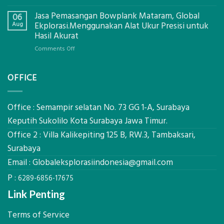
Eco-
Global
Jasa Pemasangan Bowplank Mataram, Global
Cooler
06
Eksplorasi
Berbasis
Aug
Ekplorasi.Menggunakan Alat Ukur Presisi untuk
Pastikan
Limbah
Hasil Akurat
Pondasi
Pertanian,
Kokoh
on
Comments Off
ini
Jasa
Komponen,
Pemasangan
Cara
OFFICE
Bowplank
Kerja,
Mataram,
dan
Global
Manfaatnya
Ekplorasi.Menggunakan
Office : Semampir selatan No. 73 GG 1-A, Surabaya
Alat
Keputih Sukolilo Kota Surabaya Jawa Timur.
Ukur
Office 2 : Villa Kalikepiting 125 B, RW.3, Tambaksari,
Presisi
untuk
Surabaya
Hasil
Email :
Globaleksplorasiindonesia@gmail.com
Akurat
P :
6289-6856-17675
Link Penting
Terms of Service