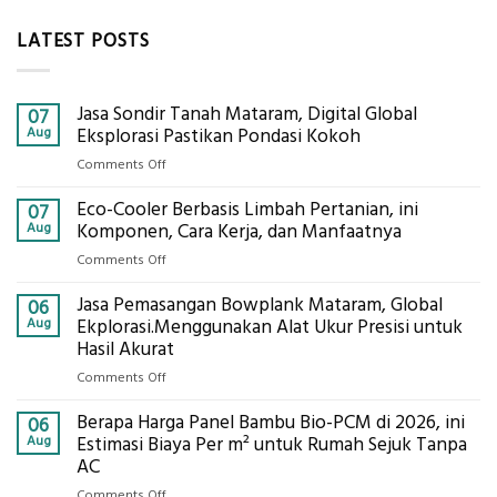
LATEST POSTS
Jasa Sondir Tanah Mataram, Digital Global
07
Aug
Eksplorasi Pastikan Pondasi Kokoh
on
Comments Off
Jasa
Eco-Cooler Berbasis Limbah Pertanian, ini
Sondir
07
Tanah
Aug
Komponen, Cara Kerja, dan Manfaatnya
Mataram,
on
Comments Off
Digital
Eco-
Global
Jasa Pemasangan Bowplank Mataram, Global
Cooler
06
Eksplorasi
Berbasis
Aug
Ekplorasi.Menggunakan Alat Ukur Presisi untuk
Pastikan
Limbah
Hasil Akurat
Pondasi
Pertanian,
Kokoh
on
Comments Off
ini
Jasa
Komponen,
Berapa Harga Panel Bambu Bio-PCM di 2026, ini
Pemasangan
06
Cara
Bowplank
Aug
Estimasi Biaya Per m² untuk Rumah Sejuk Tanpa
Kerja,
Mataram,
AC
dan
Global
Manfaatnya
on
Comments Off