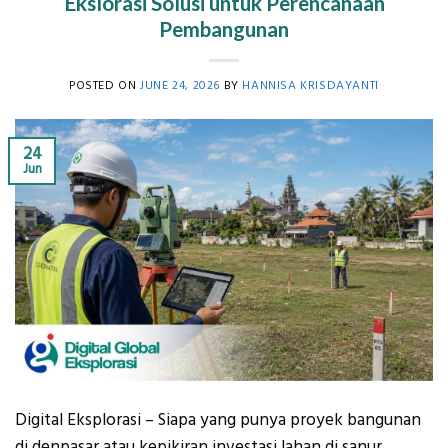
Ekslorasi Solusi untuk Perencanaan
Pembangunan
POSTED ON
JUNE 24, 2026
BY
HANNISA KRISDAYANTI
24
Jun
Digital Eksplorasi – Siapa yang punya proyek bangunan
di denpasar atau kepikiran investasi lahan di sanur,